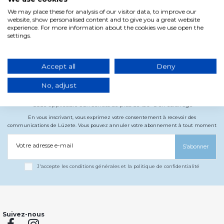
Commander
We may place these for analysis of our visitor data, to improve our
website, show personalised content and to give you a great website
experience. For more information about the cookies we use open the
settings.
Accept all
Deny
S'inscrire à la newsletter
€10
Et recevez
de réduction sur votre prochain
No, adjust
achat
Code applicable aux achats de plus de 150 € en éclairage
En vous inscrivant, vous exprimez votre consentement à recevoir des
communications de Lúzete. Vous pouvez annuler votre abonnement à tout moment
Votre adresse e-mail
S’abonner
J'accepte les conditions générales et la politique de confidentialité
Suivez-nous