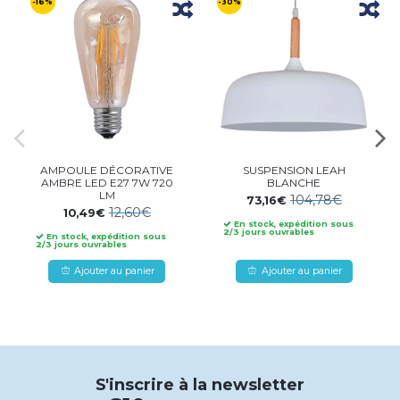
-16%
-30%
AMPOULE DÉCORATIVE
SUSPENSION LEAH
AMBRE LED E27 7W 720
BLANCHE
LM
104,78€
73,16€
12,60€
10,49€
En stock, expédition sous
2/3 jours ouvrables
En stock, expédition sous
2/3 jours ouvrables
Ajouter au panier
Ajouter au panier
S'inscrire à la newsletter