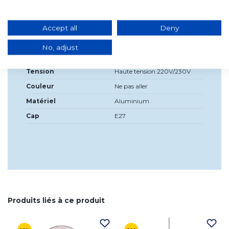
Haute
120cm
Accept all
Deny
Diamètre
32 cm, tulipe 32x25cm
No, adjust
Source de lumière
Non
incluse?
Tension
Haute tension 220V/230V
Couleur
Ne pas aller
Matériel
Aluminium
Cap
E27
Produits liés à ce produit