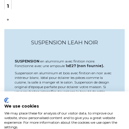
+
SUSPENSION LEAH NOIR
SUSPENSION
en aluminium avec finition noire.
Fonctionne avec une ampoule
1xE27 (non fournie).
Suspension en aluminium et bois avec finition en noir avec
intérieur blanc. Idéal pour éclairer les pièces comme la
cuisine, la salle à manger et le salon. Suspension de design
original d'époque parfaite pour éclairer votre maison. Si
vous souhaitez intensifier davantage la beauté de cette
lampe suspendue nous vous conseillons d'installer une
ampoule décorative de style vintage.
We use cookies
We may place these for analysis of our visitor data, to improve our
website, show personalised content and to give you a great website
experience. For more information about the cookies we use open the
Détails du produit
settings.