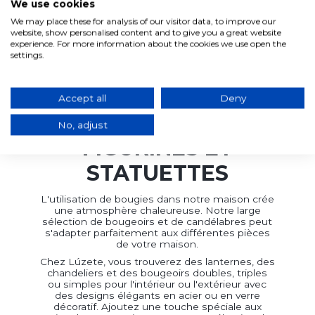
We use cookies
Ajouter au panier
We may place these for analysis of our visitor data, to improve our
website, show personalised content and to give you a great website
experience. For more information about the cookies we use open the
settings.
Vous avez consulté
3
de
3
produits
Accept all
Deny
No, adjust
FIGURINES ET
STATUETTES
L'utilisation de bougies dans notre maison crée
une atmosphère chaleureuse. Notre large
sélection de bougeoirs et de candélabres peut
s'adapter parfaitement aux différentes pièces
de votre maison.
Chez Lúzete, vous trouverez des lanternes, des
chandeliers et des bougeoirs doubles, triples
ou simples pour l'intérieur ou l'extérieur avec
des designs élégants en acier ou en verre
décoratif. Ajoutez une touche spéciale aux