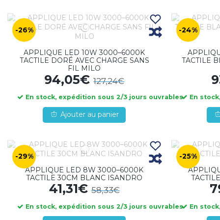
-26%
-24%
APPLIQUE LED 10W 3000–6000K
APPLIQU
TACTILE DORÉ AVEC CHARGE SANS
TACTILE 
FIL MILO
94,05€
9
127,24€
En stock, expédition sous 2/3 jours ouvrables
En stock,
Ajouter au panier
-29%
-25%
APPLIQUE LED 8W 3000–6000K
APPLIQU
TACTILE 30CM BLANC ISANDRO
TACTIL
41,31€
7
58,33€
En stock, expédition sous 2/3 jours ouvrables
En stock,