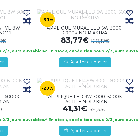
-30%
TIVE 8W
APPLIQUE MURAL LED 6W 3000-
 NOCT
6000K NOIR ASTRA
83,77€
90€
120,17€
 2/3 jours ouvrables
En stock, expédition sous 2/3 jours ouvr
er
Ajouter au panier
-29%
0–6000K
APPLIQUE LED 9W 3000–6000K
KIAN
TACTILE NOIR KIAN
41,31€
3€
58,33€
 2/3 jours ouvrables
En stock, expédition sous 2/3 jours ouvr
er
Ajouter au panier