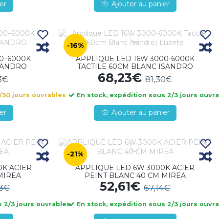
er
Ajouter au panier
-16%
0–6000K
APPLIQUE LED 16W 3000-6000K
ISANDRO
TACTILE 60CM BLANC ISANDRO
68,23€
3€
81,30€
/30 jours ouvrables
En stock, expédition sous 2/3 jours ouvr
er
Ajouter au panier
-21%
0K ACIER
APPLIQUE LED 6W 3000K ACIER
MIREA
PEINT BLANC 40 CM MIREA
52,61€
23€
67,14€
 2/3 jours ouvrables
En stock, expédition sous 2/3 jours ouvr