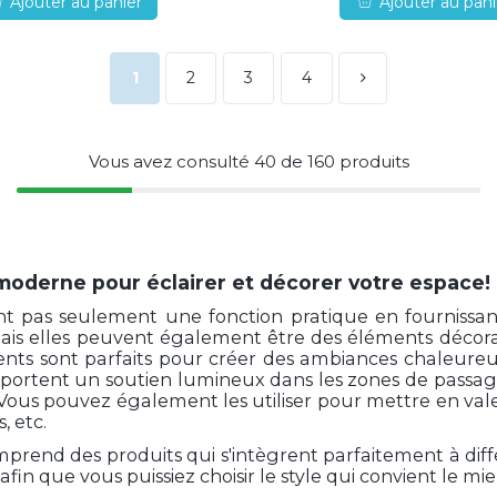
Ajouter au panier
Ajouter au pani
1
2
3
4
Vous avez consulté
40
de
160
produits
moderne pour éclairer et décorer votre espace!
nt pas seulement une fonction pratique en fournissa
mais elles peuvent également être des éléments décora
lents sont parfaits pour créer des ambiances chaleureu
apportent un soutien lumineux dans les zones de passag
. Vous pouvez également les utiliser pour mettre en va
, etc.
mprend des produits qui s'intègrent parfaitement à diff
fin que vous puissiez choisir le style qui convient le mi