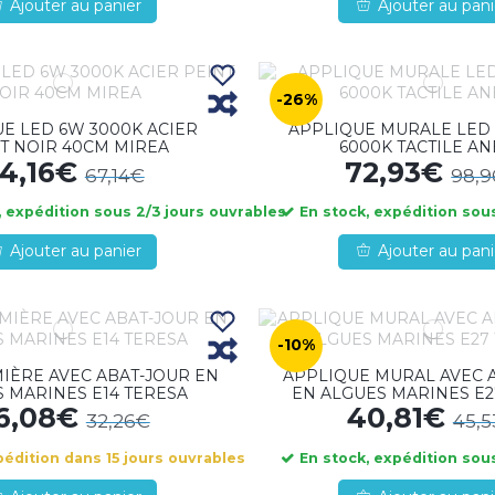
Ajouter au panier
Ajouter au pani
-26%
E LED 6W 3000K ACIER
APPLIQUE MURALE LED 
T NOIR 40CM MIREA
6000K TACTILE A
4,16€
72,93€
67,14€
98,
 expédition sous 2/3 jours ouvrables
En stock, expédition sous
Ajouter au panier
Ajouter au pani
-10%
MIÈRE AVEC ABAT-JOUR EN
APPLIQUE MURAL AVEC 
 MARINES E14 TERESA
EN ALGUES MARINES E2
6,08€
40,81€
32,26€
45,
pédition dans 15 jours ouvrables
En stock, expédition sous