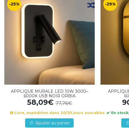
-25%
-29%
APPLIQUE MURALE LED 10W 3000–
APPLIQU
6000K USB NOIR ORBIA
6
58,09€
9
77,76€
Livre, expédition dans 20/30 jours ouvrables
En stock,
Ajouter au panier