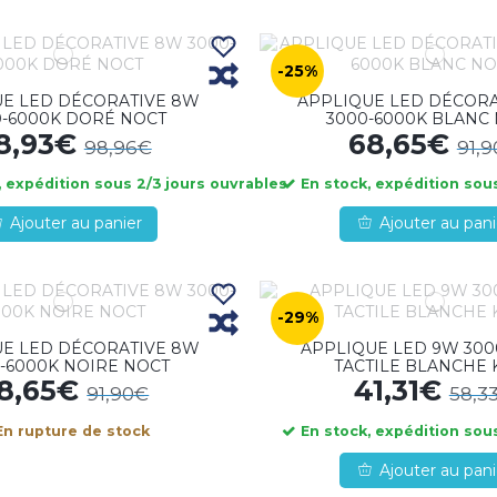
-25%
UE LED DÉCORATIVE 8W
APPLIQUE LED DÉCORA
0-6000K DORÉ NOCT
3000-6000K BLANC
8,93€
68,65€
98,96€
91,
 expédition sous 2/3 jours ouvrables
En stock, expédition sous
Ajouter au panier
Ajouter au pani
-29%
UE LED DÉCORATIVE 8W
APPLIQUE LED 9W 300
-6000K NOIRE NOCT
TACTILE BLANCHE 
8,65€
41,31€
91,90€
58,3
n rupture de stock
En stock, expédition sous
Ajouter au pani