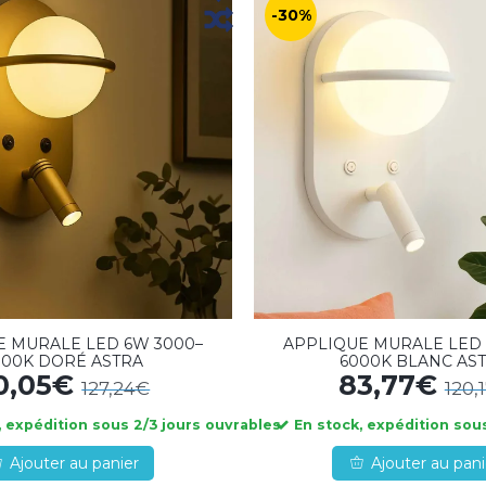
-30%
E MURALE LED 6W 3000–
APPLIQUE MURALE LED 
000K DORÉ ASTRA
6000K BLANC AS
0,05€
83,77€
127,24€
120,
 expédition sous 2/3 jours ouvrables
En stock, expédition sous
Ajouter au panier
Ajouter au pani