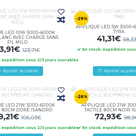
-29%
APPLIQUE LED 5W 3000–
TYRA
E LED 10W 3000–6000K
41,31€
BLANC AVEC CHARGE SANS
58,3
FIL MILO
3,91€
123,71€
En stock, expédition sous
 expédition sous 2/3 jours ouvrables
Ajouter au panier
Ajouter au pani
-26%
E LED 21W 3000–6000K
APPLIQUE LED 21W 30
E 80CM DORÉ ISANDRO
TACTILE 80CM NOIR 
9,21€
72,93€
106,03€
98,
 expédition sous 2/3 jours ouvrables
En stock, expédition sous