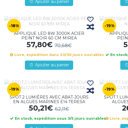
Ajouter au panier
-18%
-19%
APPLIQUE LED 8W 3000K ACIER
APPLIQU
PEINT NOIR 60 CM MIREA
PEIN
57,80€
5
70,68€
Livre, expédition dans 20/30 jours ouvrables
En stock,
Ajouter au panier
-19%
-19%
SPOT 2 LUMIÈRES AVEC ABAT-JOURS
SPOT 1 LU
EN ALGUES MARINES E14 TERESA
ALGUES
50,21€
2
62,11€
En stock, expédition sous 3/5 jours ouvrables
Livre, ex