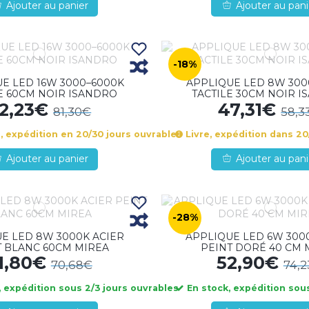
Ajouter au panier
Ajouter au pani
-18%
E LED 16W 3000–6000K
APPLIQUE LED 8W 300
E 60CM NOIR ISANDRO
TACTILE 30CM NOIR 
2,23€
47,31€
81,30€
58,3
 expédition en 20/30 jours ouvrables
Livre, expédition dans 20
Ajouter au panier
Ajouter au pani
-28%
E LED 8W 3000K ACIER
APPLIQUE LED 6W 300
T BLANC 60CM MIREA
PEINT DORÉ 40 CM 
1,80€
52,90€
70,68€
74,
 expédition sous 2/3 jours ouvrables
En stock, expédition sous