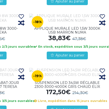
er
Ajouter au panier
-18%
8W 3000-
APPLIQUE MURALE LED 1,5W 3000K
NEKA
USB MARRON NUMA
38,83€
96€
47,38€
 2/3 jours ouvrables
En stock, expédition sous 3/5 jours ouvra
er
Ajouter au panier
-19%
ABAT-JOUR
SUSPENSION LED 34,5W RÉGLABLE
7 TERESA
2300-3000-4000K GRIS CHAUD ELIX
172,50€
53€
214,30€
 3/5 jours ouvrables
Livre, expédition dans 15 jours ouvrables