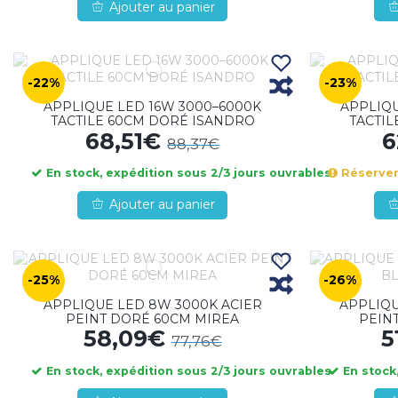
Ajouter au panier
-22%
-23%
APPLIQUE LED 16W 3000–6000K
APPLIQU
TACTILE 60CM DORÉ ISANDRO
TACTIL
68,51€
6
88,37€
En stock, expédition sous 2/3 jours ouvrables
Réserver,
Ajouter au panier
-25%
-26%
APPLIQUE LED 8W 3000K ACIER
APPLIQU
PEINT DORÉ 60CM MIREA
PEIN
58,09€
5
77,76€
En stock, expédition sous 2/3 jours ouvrables
En stock,