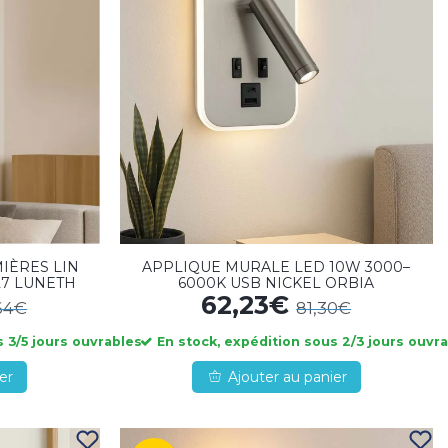
IÈRES LIN
APPLIQUE MURALE LED 10W 3000–
27 LUNETH
6000K USB NICKEL ORBIA
62,23€
,64€
81,30€
 3/5 jours ouvrables
En stock, expédition sous 2/3 jours ouvr
er
Ajouter au panier