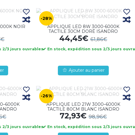
-28%
6000K NOIR
APPLIQUE LED 8W 3000-6000K
TACTILE 30CM DORÉ ISANDRO
44,45€
3€
61,86€
 2/3 jours ouvrables
En stock, expédition sous 2/3 jours ouvr
er
Ajouter au panier
-26%
00–6000K
APPLIQUE LED 21W 3000–6000K
ISANDRO
TACTILE 80CM BLANC ISANDRO
72,93€
96€
98,96€
 2/3 jours ouvrables
En stock, expédition sous 2/3 jours ouvr