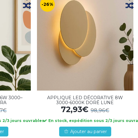
-26%
6W 3000–
APPLIQUE LED DÉCORATIVE 8W
TRA
3000-6000K DORÉ LUNE
72,93€
17€
98,96€
 2/3 jours ouvrables
En stock, expédition sous 2/3 jours ouvr
er
Ajouter au panier