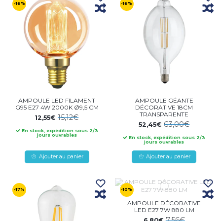
-16%
-16%
AMPOULE LED FILAMENT
AMPOULE GÉANTE
G95 E27 4W 2000K Ø9,5 CM
DÉCORATIVE 18CM
TRANSPARENTE
15,12€
12,55€
63,00€
52,45€
En stock, expédition sous 2/3
jours ouvrables
En stock, expédition sous 2/3
jours ouvrables
Ajouter au panier
Ajouter au panier
-17%
-10%
AMPOULE DÉCORATIVE
LED E27 7W 880 LM
7,56€
6,80€