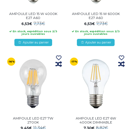
AMPOULE LED 15 W 4000K
AMPOULE LED 15 W 6000K
E27 A60
E27 A60
7,73€
7,73€
6,53€
6,53€
En stock, expédition sous 2/3
En stock, expédition sous 2/3
jours ouvrables
jours ouvrables
Ajouter au panier
Ajouter au panier
-16%
-17%
AMPOULE LED E27 7W
AMPOULE LED E27 6W
2700K
4000K DIMMABLE
11,34€
8,82€
9,45€
7,30€