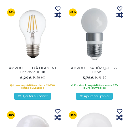
-26%
-12%
AMPOULE LED À FILAMENT
AMPOULE SPHÉRIQUE E27
E27 7W 3000K
LED 5W
8,60€
6,61€
6,29€
5,76€
Livre, expédition dans 20/30
En stock, expédition sous 2/3
jours ouvrables
jours ouvrables
Ajouter au panier
Ajouter au panier
-18%
-35%