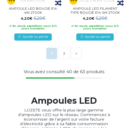
-32%
-32%
AMPOULE LED BOUGIE E14
AMPOULE LED FILAMENT
4W 2700K
TYPE BOUGIE E14 4W 2700K
6,20€
6,20€
4,20€
4,20€
En stock, expédition sous 2/3
En stock, expédition sous 2/3
jours ouvrables
jours ouvrables
Ajouter au panier
Ajouter au panier
1
2
Vous avez consulté
40
de
63
produits
Ampoules LED
LÚZETE vous offre la plus large gamme
d’ampoules LED sur le réseau. Commencez à
économiser de l’argent sur votre facture
d’électricité grâce à sa faible consommation