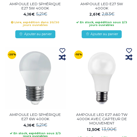
AMPOULE LED SPHÉRIQUE
AMPOULE LED E27 5W
E27 5W 4000K
4000K
5,21€
2,83€
4,16€
2,61€
Livre, expédition dans 20/30
En stock, expédition sous 2/3
jours ouvrables
jours ouvrables
Ajouter au panier
Ajouter au panier
-20%
-10%
AMPOULE LED SPHÉRIQUE
AMPOULE LED E27 A60 7W
E27 6W 4000K
4000K AVEC CAPTEUR DE
MOUVEMENT
5,21€
4,16€
13,90€
12,50€
En stock, expédition sous 2/3
jours ouvrables