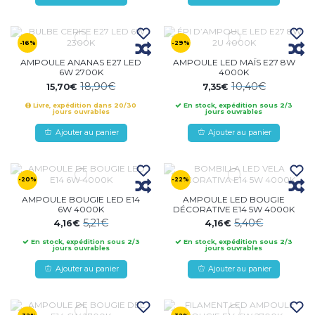
-16%
-29%
AMPOULE ANANAS E27 LED
AMPOULE LED MAÏS E27 8W
6W 2700K
4000K
18,90€
10,40€
15,70€
7,35€
Livre, expédition dans 20/30
En stock, expédition sous 2/3
jours ouvrables
jours ouvrables
Ajouter au panier
Ajouter au panier
-20%
-22%
AMPOULE BOUGIE LED E14
AMPOULE LED BOUGIE
6W 4000K
DÉCORATIVE E14 5W 4000K
5,21€
5,40€
4,16€
4,16€
En stock, expédition sous 2/3
En stock, expédition sous 2/3
jours ouvrables
jours ouvrables
Ajouter au panier
Ajouter au panier