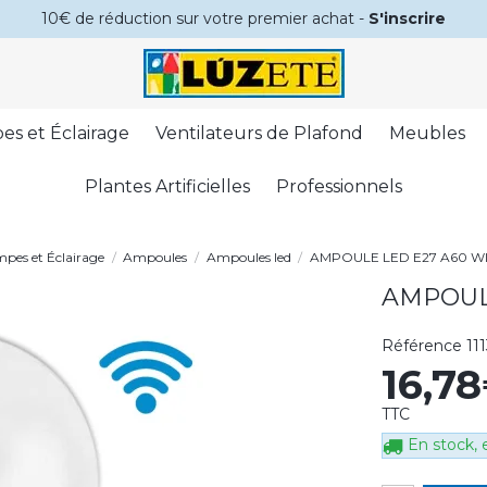
10€ de réduction sur votre premier achat -
S'inscrire
es et Éclairage
Ventilateurs de Plafond
Meubles
Plantes Artificielles
Professionnels
pes et Éclairage
Ampoules
Ampoules led
AMPOULE LED E27 A60 WI
AMPOULE
Référence
11
16,7
TTC
En stock, e