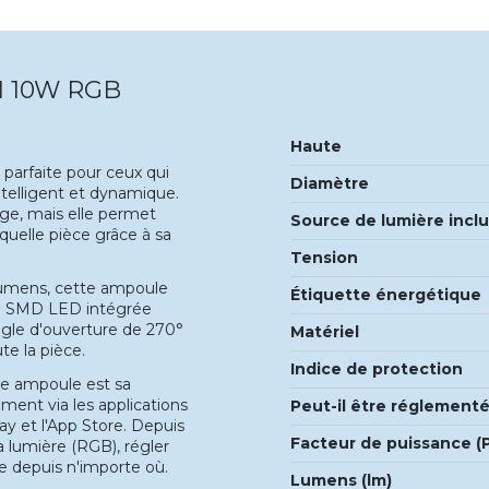
I 10W RGB
Haute
n parfaite pour ceux qui
Diamètre
ntelligent et dynamique.
ge, mais elle permet
Source de lumière incl
uelle pièce grâce à sa
Tension
lumens, cette ampoule
Étiquette énergétique
gie SMD LED intégrée
angle d'ouverture de 270°
Matériel
te la pièce.
Indice de protection
te ampoule est sa
ement via les applications
Peut-il être réglement
 et l'App Store. Depuis
Facteur de puissance (
 lumière (RGB), régler
ule depuis n'importe où.
Lumens (lm)