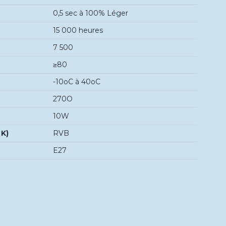
0,5 sec à 100% Léger
15 000 heures
7 500
≥80
-10oC à 40oC
270O
10W
 K)
RVB
E27