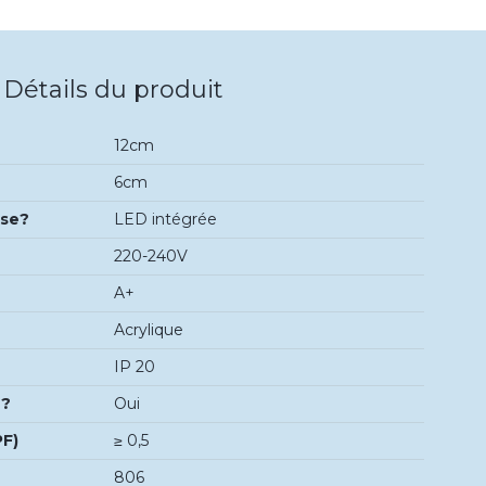
Détails du produit
12cm
6cm
use?
LED intégrée
220-240V
A+
Acrylique
IP 20
é?
Oui
PF)
≥ 0,5
806