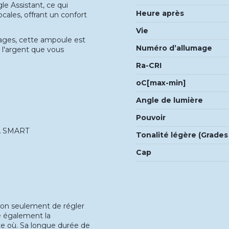
e Assistant, ce qui
Heure après
ales, offrant un confort
Vie
ages, cette ampoule est
Numéro d’allumage
 l'argent que vous
Ra-CRI
oC[max-min]
Angle de lumière
Pouvoir
YA SMART
Tonalité légère (Grades
Cap
n seulement de régler
re également la
te où. Sa longue durée de