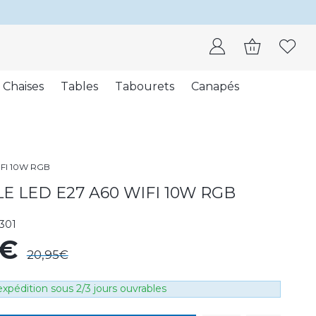
Chaises
Tables
Tabourets
Canapés
FI 10W RGB
 LED E27 A60 WIFI 10W RGB
1301
8€
20,95€
xpédition sous 2/3 jours ouvrables