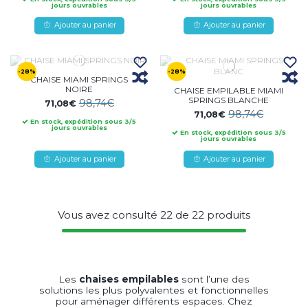
jours ouvrables
jours ouvrables
Ajouter au panier
Ajouter au panier
-28%
-28%
CHAISE MIAMI SPRINGS
NOIRE
CHAISE EMPILABLE MIAMI
SPRINGS BLANCHE
98,74€
71,08€
98,74€
71,08€
En stock, expédition sous 3/5
jours ouvrables
En stock, expédition sous 3/5
jours ouvrables
Ajouter au panier
Ajouter au panier
Vous avez consulté
22
de
22
produits
Les
chaises empilables
sont l’une des
solutions les plus polyvalentes et fonctionnelles
pour aménager différents espaces. Chez