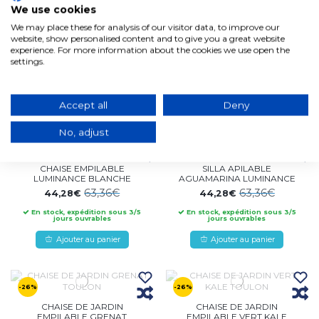
We use cookies
CHAISE DE JARDIN AVEC
CHAISE EMPILABLE
We may place these for analysis of our visitor data, to improve our
ACCOUDOIRS EMPILABLE
LUMINANCE NOIRE
website, show personalised content and to give you a great website
NOIRE EOLIA
63,36€
44,28€
experience. For more information about the cookies we use open the
87,23€
61,27€
settings.
En stock, expédition sous 3/5
jours ouvrables
En stock, expédition sous 3/5
jours ouvrables
Ajouter au panier
Ajouter au panier
Accept all
Deny
No, adjust
-30%
-30%
CHAISE EMPILABLE
SILLA APILABLE
LUMINANCE BLANCHE
AGUAMARINA LUMINANCE
63,36€
63,36€
44,28€
44,28€
En stock, expédition sous 3/5
En stock, expédition sous 3/5
jours ouvrables
jours ouvrables
Ajouter au panier
Ajouter au panier
-26%
-26%
CHAISE DE JARDIN
CHAISE DE JARDIN
EMPILABLE GRENAT
EMPILABLE VERT KALE