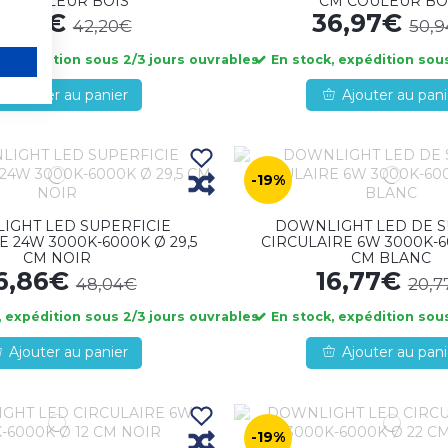
M COULEUR BOIS
CM COULEUR BO
1,62€
36,97€
42,20€
50,
 expédition sous 2/3 jours ouvrables
En stock, expédition sous
Ajouter au panier
Ajouter au pani
-19%
IGHT LED SUPERFICIE
DOWNLIGHT LED DE 
E 24W 3000K-6000K Ø 29,5
CIRCULAIRE 6W 3000K-6
CM NOIR
CM BLANC
6,86€
16,77€
48,04€
20,7
 expédition sous 2/3 jours ouvrables
En stock, expédition sous
Ajouter au panier
Ajouter au pani
-19%