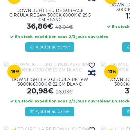
DOWNLIG
3000K
DOWNLIGHT LED DE SURFACE
CIRCULAIRE 24W 3000K-6000K Ø 29,5
CM BLANC
36,86€
48,04€
En stock,
En stock, expédition sous 2/3 jours ouvrables
Ajouter au panier
-19%
-13%
DOWNLIGHT LED CIRCULAIRE 18W
DOWNLIG
3000K-6000K Ø 22 CM BLANC
3000K-
20,98€
3
26,03€
En stock, expédition sous 2/3 jours ouvrables
En stock,
Ajouter au panier