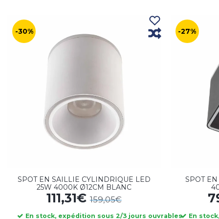
-30%
-27%
SPOT EN SAILLIE CYLINDRIQUE LED
SPOT EN
25W 4000K Ø12CM BLANC
4
111,31€
7
159,05€
En stock, expédition sous 2/3 jours ouvrables
En stock,