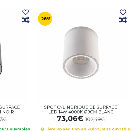
-28%
 SURFACE
SPOT CYLINDRIQUE DE SURFACE
M NOIR
LED 14W 4000K Ø9CM BLANC
73,06€
43€
102,49€
jours ouvrables
Livre, expédition en 20/30 jours ouvrable