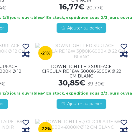
IS
CM NOIR
16,77€
94€
20,77€
 2/3 jours ouvrables
En stock, expédition sous 2/3 jours ouvr
er
Ajouter au panier
-21%
SURFACE
DOWNLIGHT LED SURFACE
000K Ø 12
CIRCULAIRE 18W 3000K-6000K Ø 22
CM BLANC
30,85€
7€
39,30€
 2/3 jours ouvrables
En stock, expédition sous 2/3 jours ouvr
er
Ajouter au panier
-22%