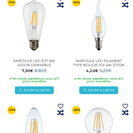
-17%
-32%
AMPOULE LED E27 6W
AMPOULE LED FILAMENT
4000K DIMMABLE
TYPE BOUGIE E14 4W 2700K
8,82€
6,20€
7,30€
4,20€
En stock, expédition sous 2/3
En stock, expédition sous 2/3
jours ouvrables
jours ouvrables
Ajouter au panier
Ajouter au panier
-32%
-26%