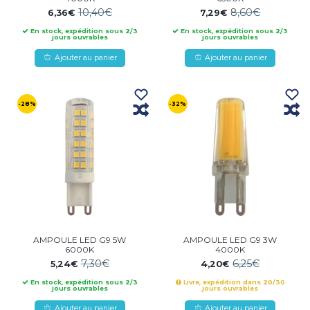
10,40€
8,60€
6,36€
7,29€
En stock, expédition sous 2/3
En stock, expédition sous 2/3
jours ouvrables
jours ouvrables
Ajouter au panier
Ajouter au panier
-28%
-32%
AMPOULE LED G9 5W
AMPOULE LED G9 3W
6000K
4000K
7,30€
6,25€
5,24€
4,20€
En stock, expédition sous 2/3
Livre, expédition dans 20/30
jours ouvrables
jours ouvrables
Ajouter au panier
Ajouter au panier