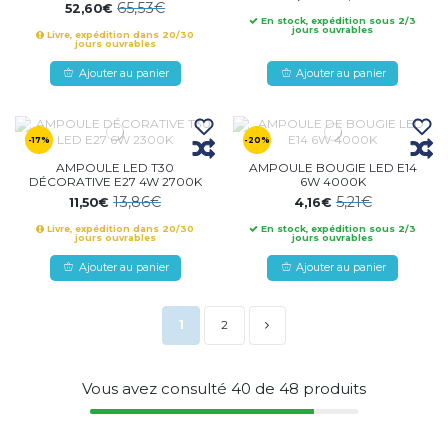
65,53€
52,60€
En stock, expédition sous 2/3
jours ouvrables
Livre, expédition dans 20/30
jours ouvrables
Ajouter au panier
Ajouter au panier
-17%
-20%
AMPOULE LED T30
AMPOULE BOUGIE LED E14
DÉCORATIVE E27 4W 2700K
6W 4000K
13,86€
5,21€
11,50€
4,16€
Livre, expédition dans 20/30
En stock, expédition sous 2/3
jours ouvrables
jours ouvrables
Ajouter au panier
Ajouter au panier
1
2
Vous avez consulté
40
de
48
produits