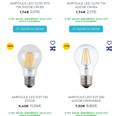
AMPOULE LED GU10 R7S
AMPOULE LED GU10 7W
7W 3000K CRI 83
4000K CRI 84
2,17€
2,17€
1,74€
1,74€
En stock, expédition sous 2/3
En stock, expédition sous 2/3
jours ouvrables
jours ouvrables
Ajouter au panier
Ajouter au panier
-16%
-17%
AMPOULE LED E27 7W
AMPOULE LED E27 6W
2700K
4000K DIMMABLE
11,34€
8,82€
9,45€
7,30€
En stock, expédition sous 2/3
En stock, expédition sous 2/3
jours ouvrables
jours ouvrables