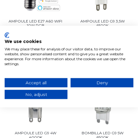
AMPOULE LED E27 A60 WIFI
AMPOULE LED G9 3,5W
10W RGB
6500K
20,95€
1,55€
16,78€
1,31€
En stock, expédition sous 2/3
En stock, expédition sous 2/3
We use cookies
jours ouvrables
jours ouvrables
We may place these for analysis of our visitor data, to improve our
Ajouter au panier
Ajouter au panier
website, show personalised content and to give you a great website
experience. For more information about the cookies we use open the
settings.
-38%
-15%
Accept all
Deny
No, adjust
AMPOULE LED G9 4W
BOMBILLA LED G9 5W
4000K
6500K