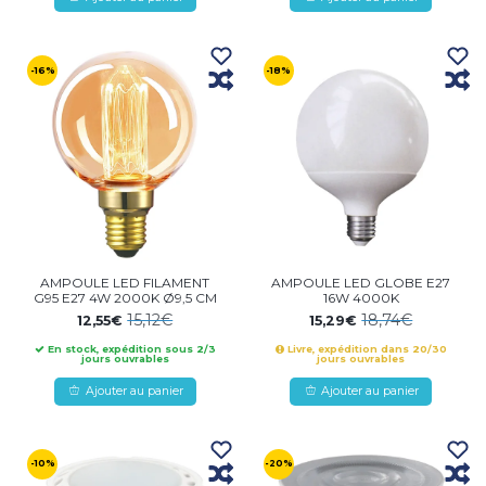
-16%
-18%
AMPOULE LED FILAMENT
AMPOULE LED GLOBE E27
G95 E27 4W 2000K Ø9,5 CM
16W 4000K
15,12€
18,74€
12,55€
15,29€
En stock, expédition sous 2/3
Livre, expédition dans 20/30
jours ouvrables
jours ouvrables
Ajouter au panier
Ajouter au panier
-10%
-20%