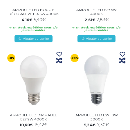
AMPOULE LED BOUGIE
AMPOULE LED E27 5W
DÉCORATIVE E14 5W 4000K
4000K
5,40€
2,83€
4,16€
2,61€
En stock, expédition sous 2/3
En stock, expédition sous 2/3
jours ouvrables
jours ouvrables
Ajouter au panier
Ajouter au panier
-31%
-28%
AMPOULE LED DIMMABLE
AMPOULE LED E27 10W
E27 9W 4000K
3000K
15,42€
7,30€
10,60€
5,24€