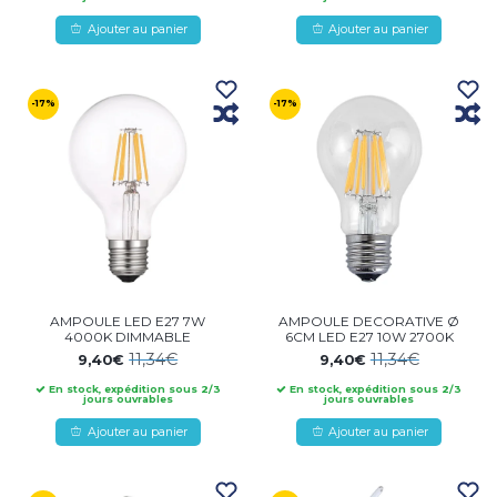
Ajouter au panier
Ajouter au panier
-17%
-17%
AMPOULE LED E27 7W
AMPOULE DECORATIVE Ø
4000K DIMMABLE
6CM LED E27 10W 2700K
11,34€
11,34€
9,40€
9,40€
En stock, expédition sous 2/3
En stock, expédition sous 2/3
jours ouvrables
jours ouvrables
Ajouter au panier
Ajouter au panier