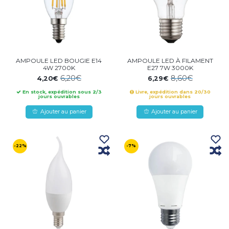
AMPOULE LED BOUGIE E14
AMPOULE LED À FILAMENT
4W 2700K
E27 7W 3000K
6,20€
8,60€
4,20€
6,29€
En stock, expédition sous 2/3
Livre, expédition dans 20/30
jours ouvrables
jours ouvrables
Ajouter au panier
Ajouter au panier
-22%
-7%