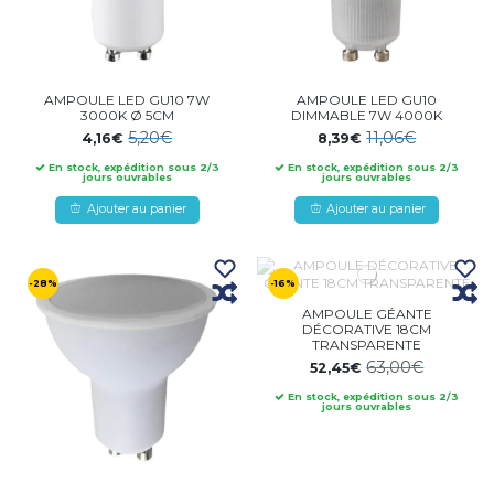
AMPOULE LED GU10 7W
AMPOULE LED GU10
3000K Ø 5CM
DIMMABLE 7W 4000K
5,20€
11,06€
4,16€
8,39€
En stock, expédition sous 2/3
En stock, expédition sous 2/3
jours ouvrables
jours ouvrables
Ajouter au panier
Ajouter au panier
-28%
-16%
AMPOULE GÉANTE
DÉCORATIVE 18CM
TRANSPARENTE
63,00€
52,45€
En stock, expédition sous 2/3
jours ouvrables