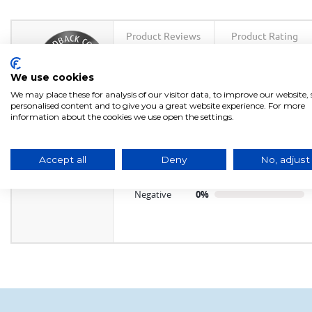
Product Reviews
Product Rating
1
5
/
5
We use cookies
We may place these for analysis of our visitor data, to improve our website
personalised content and to give you a great website experience. For more
product
experience
information about the cookies we use open the settings.
EXCELLENT
calculated from 1 customer reviews
BOMBILLA LED G9 5W
Positive
100%
Accept all
Deny
No, adjust
6500K
Neutral
0%
Negative
0%