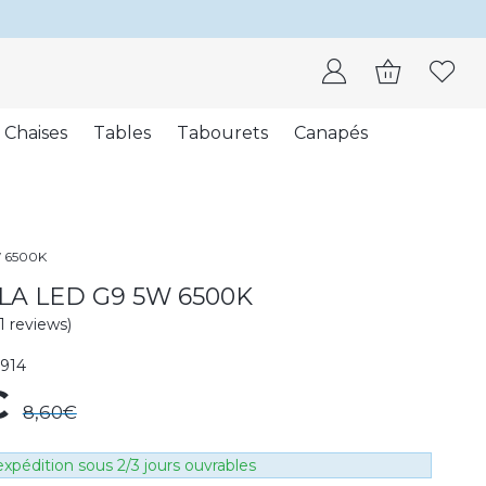
Chaises
Tables
Tabourets
Canapés
 6500K
A LED G9 5W 6500K
(1 reviews)
914
€
8,60€
xpédition sous 2/3 jours ouvrables