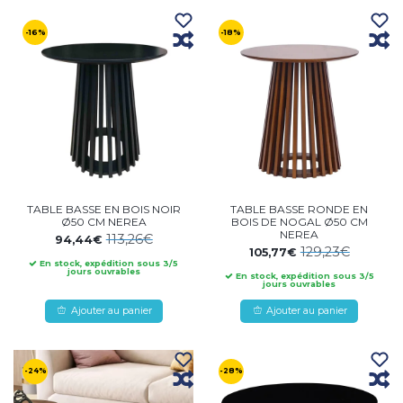
-16%
-18%
TABLE BASSE EN BOIS NOIR
TABLE BASSE RONDE EN
Ø50 CM NEREA
BOIS DE NOGAL Ø50 CM
NEREA
113,26€
94,44€
129,23€
105,77€
En stock, expédition sous 3/5
jours ouvrables
En stock, expédition sous 3/5
jours ouvrables
Ajouter au panier
Ajouter au panier
-24%
-28%