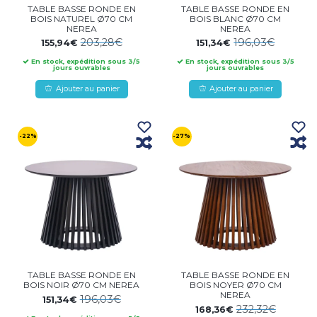
TABLE BASSE RONDE EN
TABLE BASSE RONDE EN
BOIS NATUREL Ø70 CM
BOIS BLANC Ø70 CM
NEREA
NEREA
203,28€
196,03€
155,94€
151,34€
En stock, expédition sous 3/5
En stock, expédition sous 3/5
jours ouvrables
jours ouvrables
Ajouter au panier
Ajouter au panier
-22%
-27%
TABLE BASSE RONDE EN
TABLE BASSE RONDE EN
BOIS NOIR Ø70 CM NEREA
BOIS NOYER Ø70 CM
NEREA
196,03€
151,34€
232,32€
168,36€