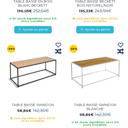
TABLE BASSE EN BOIS
TABLE BASSE BECKETT
BLANC BECKETT
BOIS NATUREL/NOIR
252,64€
243,94€
196,05€
195,33€
En stock, expédition sous 3/5
Livre, expédition dans 20/30
jours ouvrables
jours ouvrables
Ajouter au panier
Ajouter au panier
-30%
-30%
TABLE BASSE SWINDON
TABLE BASSE SWINDON
BLANCHE
142,30€
98,86€
142,30€
98,86€
Livre, expédition dans 20/30
jours ouvrables
En stock, expédition sous 3/5
jours ouvrables