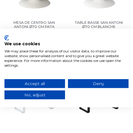
MESA DE CENTRO SAN
TABLE BASSE SAN ANTONI
ANTONI Ø70 CM PATA
Ø70 CM BLANCHE
BLANCA TAPA NATURAL
171,34€
123,28€
171,34€
123,28€
En stock, expédition sous 3/5
We use cookies
jours ouvrables
En stock, expédition sous 3/5
jours ouvrables
We may place these for analysis of our visitor data, to improve our
website, show personalised content and to give you a great website
Ajouter au panier
Ajouter au panier
experience. For more information about the cookies we use open the
settings.
-22%
-19%
Accept all
Deny
No, adjust