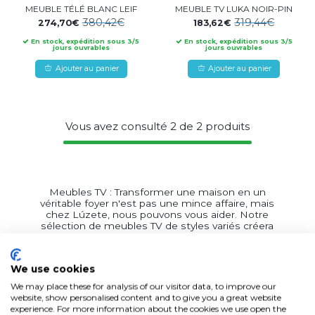
MEUBLE TÉLÉ BLANC LEIF
MEUBLE TV LUKA NOIR-PIN
380,42€
319,44€
274,70€
183,62€
En stock, expédition sous 3/5
En stock, expédition sous 3/5
jours ouvrables
jours ouvrables
Ajouter au panier
Ajouter au panier
Vous avez consulté
2
de
2
produits
Meubles TV : Transformer une maison en un
véritable foyer n'est pas une mince affaire, mais
chez Lúzete, nous pouvons vous aider. Notre
sélection de meubles TV de styles variés créera
des ambiances uniques dans votre
intérieur. Outre sa fonction première, qui est de
supporter le téléviseur, le meuble TV sert
We use cookies
également à ranger d’autres objets tels que les
télécommandes, les livres ou les films, c’est-à-
We may place these for analysis of our visitor data, to improve our
dire à dissimuler tout ce que l’on ne souhaite
website, show personalised content and to give you a great website
pas laisser à la vue de tous. Nous passons
experience. For more information about the cookies we use open the