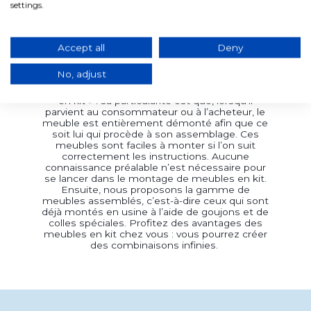
beaucoup de temps devant notre téléviseur ;
settings.
c’est pourquoi le design du meuble TV doit être
moderne et en harmonie avec le style de votre
intérieur. Chez Lúzete, vous trouverez des
meubles TV de style nordique, industriel,
Accept all
Deny
classique, balinais, vintage, urbain ou rustique.
Vous recherchez un montage simple et rapide
No, adjust
? Chez Lúzete, nous proposons deux gammes
de montage. Tout d’abord, notre gamme dite «
en kit » : sa particularité est que, lorsqu’il
parvient au consommateur ou à l’acheteur, le
meuble est entièrement démonté afin que ce
soit lui qui procède à son assemblage. Ces
meubles sont faciles à monter si l’on suit
correctement les instructions. Aucune
connaissance préalable n’est nécessaire pour
se lancer dans le montage de meubles en kit.
Ensuite, nous proposons la gamme de
meubles assemblés, c’est-à-dire ceux qui sont
déjà montés en usine à l’aide de goujons et de
colles spéciales. Profitez des avantages des
meubles en kit chez vous : vous pourrez créer
des combinaisons infinies.