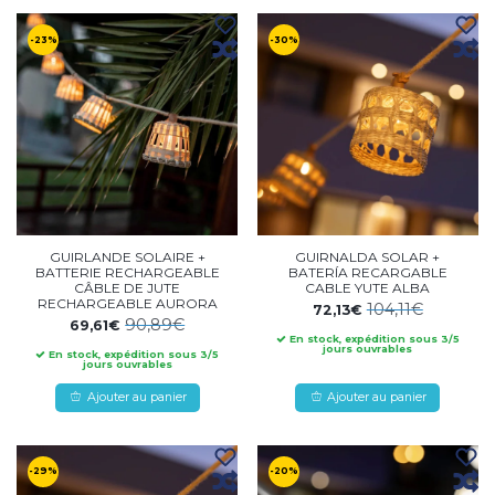
-23%
-30%
GUIRLANDE SOLAIRE +
GUIRNALDA SOLAR +
BATTERIE RECHARGEABLE
BATERÍA RECARGABLE
CÂBLE DE JUTE
CABLE YUTE ALBA
RECHARGEABLE AURORA
104,11€
72,13€
90,89€
69,61€
En stock, expédition sous 3/5
jours ouvrables
En stock, expédition sous 3/5
jours ouvrables
Ajouter au panier
Ajouter au panier
-29%
-20%