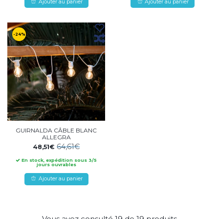
Ajouter au panier
Ajouter au panier
-24%
GUIRNALDA CÂBLE BLANC
ALLEGRA
64,61€
48,51€
En stock, expédition sous 3/5
jours ouvrables
Ajouter au panier
Vous avez consulté
19
de
19
produits