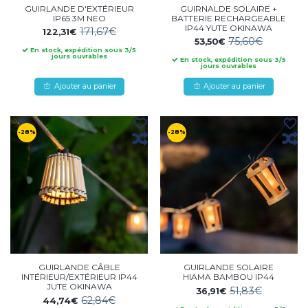
GUIRLANDE D'EXTÉRIEUR
GUIRNALDE SOLAIRE +
IP65 3M NEO
BATTERIE RECHARGEABLE
IP44 YUTE OKINAWA
171,67€
122,31€
75,60€
53,50€
En stock, expédition sous 3/5
jours ouvrables
En stock, expédition sous 3/5
jours ouvrables
Ajouter au panier
Ajouter au panier
-28%
-28%
GUIRLANDE CÂBLE
GUIRLANDE SOLAIRE
INTÉRIEUR/EXTÉRIEUR IP44
HIAMA BAMBOU IP44
JUTE OKINAWA
51,83€
36,91€
62,84€
44,74€