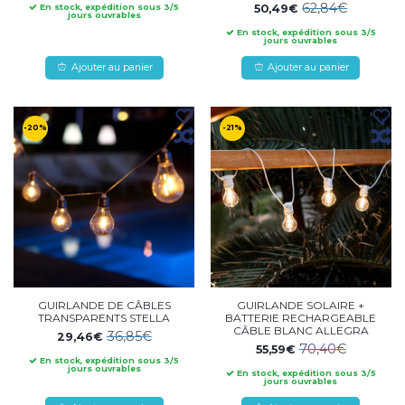
62,84€
50,49€
En stock, expédition sous 3/5
jours ouvrables
En stock, expédition sous 3/5
jours ouvrables
Ajouter au panier
Ajouter au panier
-20%
-21%
GUIRLANDE DE CÂBLES
GUIRLANDE SOLAIRE +
TRANSPARENTS STELLA
BATTERIE RECHARGEABLE
CÂBLE BLANC ALLEGRA
36,85€
29,46€
70,40€
55,59€
En stock, expédition sous 3/5
jours ouvrables
En stock, expédition sous 3/5
jours ouvrables