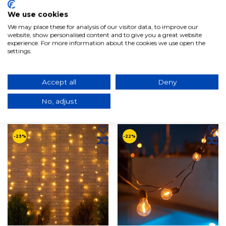
We use cookies
We may place these for analysis of our visitor data, to improve our
website, show personalised content and to give you a great website
experience. For more information about the cookies we use open the
settings.
GUIRNALDA CABLE
GUIRNALDA CORTINA 6X3M
BLANCO BRUNA
EXTERIOR 720 LUCEO
129,08€
139,49€
103,07€
104,54€
Accept all
Deny
En stock, expédition sous 3/5
En stock, expédition sous 3/5
jours ouvrables
jours ouvrables
No, adjust
Ajouter au panier
Ajouter au panier
-23%
-22%