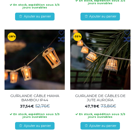
En stock, expédition sous 3/5
jours ouvrables
En stock, expédition sous 3/5
jours ouvrables
Ajouter au panier
Ajouter au panier
-28%
-35%
GUÍRLANDE CÂBLE HIAMA
GUIRLANDE DE CÂBLES DE
BAMBOU IP44
JUTE AURORA
52,76€
73,86€
37,54€
47,78€
En stock, expédition sous 3/5
En stock, expédition sous 3/5
jours ouvrables
jours ouvrables
Ajouter au panier
Ajouter au panier