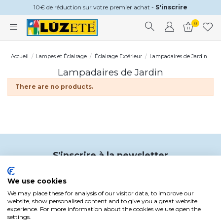
10€ de réduction sur votre premier achat -
S'inscrire
0
Accueil
Lampes et Éclairage
Éclairage Extérieur
Lampadaires de Jardin
Lampadaires de Jardin
There are no products.
S'inscrire à la newsletter
€10
Et recevez
de réduction sur votre prochain
achat
We use cookies
Code applicable aux achats de plus de 150 € en éclairage
We may place these for analysis of our visitor data, to improve our
website, show personalised content and to give you a great website
En vous inscrivant, vous exprimez votre consentement à recevoir des
experience. For more information about the cookies we use open the
communications de Lúzete. Vous pouvez annuler votre abonnement à tout moment
settings.