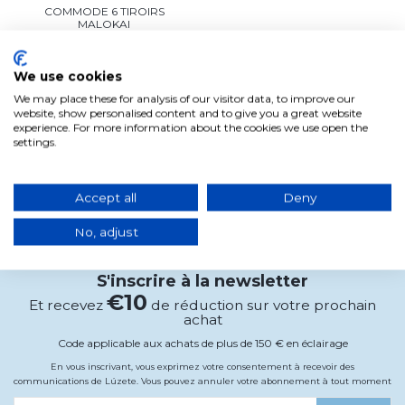
COMMODE 6 TIROIRS
MALOKAI
331,06€
245,59€
En stock, expédition sous 3/5
We use cookies
jours ouvrables
We may place these for analysis of our visitor data, to improve our
Ajouter au panier
website, show personalised content and to give you a great website
experience. For more information about the cookies we use open the
settings.
Vous avez consulté
1
de
1
produits
Accept all
Deny
No, adjust
S'inscrire à la newsletter
€10
Et recevez
de réduction sur votre prochain
achat
Code applicable aux achats de plus de 150 € en éclairage
En vous inscrivant, vous exprimez votre consentement à recevoir des
communications de Lúzete. Vous pouvez annuler votre abonnement à tout moment