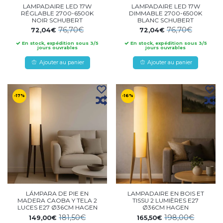
LAMPADAIRE LED 17W
LAMPADAIRE LED 17W
RÉGLABLE 2700-6500K
DIMMABLE 2700-6500K
NOIR SCHUBERT
BLANC SCHUBERT
76,70€
76,70€
72,04€
72,04€
En stock, expédition sous 3/5
En stock, expédition sous 3/5
jours ouvrables
jours ouvrables
Ajouter au panier
Ajouter au panier
-17%
-16%
LÁMPARA DE PIE EN
LAMPADAIRE EN BOIS ET
MADERA CAOBA Y TELA 2
TISSU 2 LUMIÈRES E27
LUCES E27 Ø36CM HAGEN
Ø36CM HAGEN
181,50€
198,00€
149,00€
165,50€