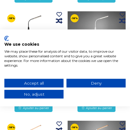
-18%
-18%
We use cookies
We may place these for analysis of our visitor data, to improve our
website, show personalised content and to give you a great website
experience. For more information about the cookies we use open the
settings.
LAMPADAIRE LED TACTILE
LAMPADAIRE LED TACTILE
5W RÉGLABLE NOIR
5W RÉGLABLE BLANC
Accept all
Deny
TANNER
TANNER
88,93€
88,93€
72,53€
72,53€
No, adjust
En stock, expédition sous 3/5
En stock, expédition sous 3/5
jours ouvrables
jours ouvrables
Ajouter au panier
Ajouter au panier
-18%
-18%