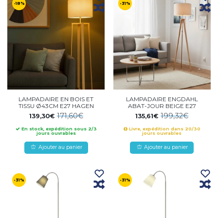
-18%
-31%
LAMPADAIRE EN BOIS ET
LAMPADAIRE ENGDAHL
TISSU Ø43CM E27 HAGEN
ABAT-JOUR BEIGE E27
171,60€
199,32€
139,30€
135,61€
En stock, expédition sous 2/3
Livre, expédition dans 20/30
jours ouvrables
jours ouvrables
Ajouter au panier
Ajouter au panier
-31%
-31%