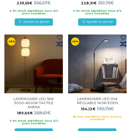
366,57€
351,75€
239,55€
228,31€
En stock, expédition sous 2/3
En stock, expédition sous 2/3
jours ouvrables
jours ouvrables
Ajouter au panier
Ajouter au panier
-29%
-19%
LAMPADAIRE LED 16W
LAMPADAIRE LED 12W
3000–6000K TACTILE
RÉGLABLE NOIR EDEN
ANEKA
190,76€
154,12€
268,61€
189,66€
Livre, expédition dans 15 jours
ouvrables
En stock, expédition sous 2/3
jours ouvrables