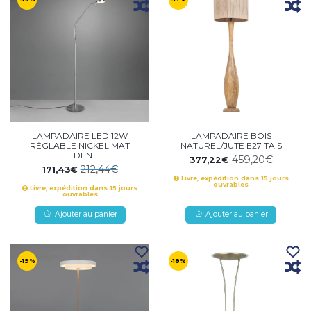
LAMPADAIRE LED 12W
LAMPADAIRE BOIS
RÉGLABLE NICKEL MAT
NATUREL/JUTE E27 TAIS
EDEN
459,20€
377,22€
212,44€
171,43€
Livre, expédition dans 15 jours
ouvrables
Livre, expédition dans 15 jours
ouvrables
Ajouter au panier
Ajouter au panier
-19%
-18%