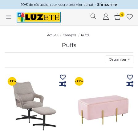
10€ de réduction sur votre premier achat -
S'inscrire
0
Accueil
Canapés
Puffs
Puffs
Organiser
-27%
-22%