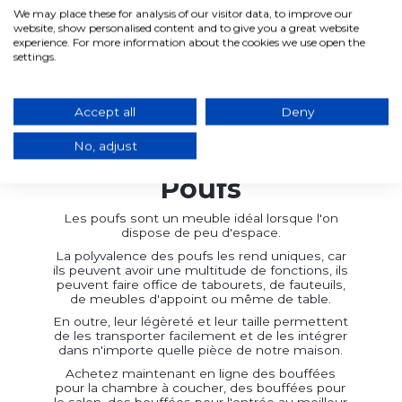
We may place these for analysis of our visitor data, to improve our
Ajouter au panier
website, show personalised content and to give you a great website
experience. For more information about the cookies we use open the
settings.
Vous avez consulté
3
de
3
produits
Accept all
Deny
No, adjust
Poufs
Les poufs sont un meuble idéal lorsque l'on
dispose de peu d'espace.
La polyvalence des poufs les rend uniques, car
ils peuvent avoir une multitude de fonctions, ils
peuvent faire office de tabourets, de fauteuils,
de meubles d'appoint ou même de table.
En outre, leur légèreté et leur taille permettent
de les transporter facilement et de les intégrer
dans n'importe quelle pièce de notre maison.
Achetez maintenant en ligne des bouffées
pour la chambre à coucher, des bouffées pour