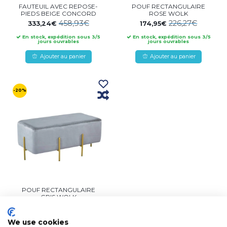
FAUTEUIL AVEC REPOSE-
POUF RECTANGULAIRE
PIEDS BEIGE CONCORD
ROSE WOLK
458,93€
226,27€
333,24€
174,95€
En stock, expédition sous 3/5
En stock, expédition sous 3/5
jours ouvrables
jours ouvrables
Ajouter au panier
Ajouter au panier
-20%
POUF RECTANGULAIRE
GRIS WOLK
246,84€
195,52€
En stock, expédition sous 3/5
We use cookies
jours ouvrables