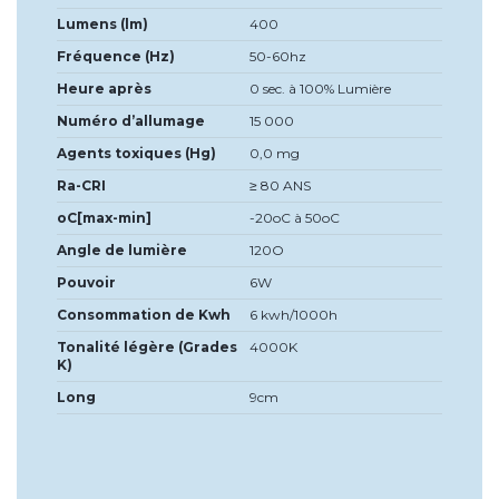
Lumens (lm)
400
Fréquence (Hz)
50-60hz
Heure après
0 sec. à 100% Lumière
Numéro d’allumage
15 000
Agents toxiques (Hg)
0,0 mg
Ra-CRI
≥ 80 ANS
oC[max-min]
-20oC à 50oC
Angle de lumière
120O
Pouvoir
6W
Consommation de Kwh
6 kwh/1000h
Tonalité légère (Grades
4000K
K)
Long
9cm