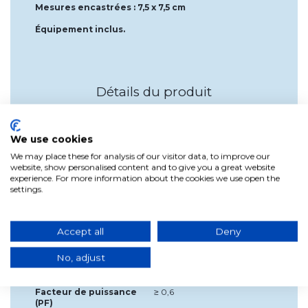
Mesures encastrées : 7,5 x 7,5 cm
Équipement inclus.
Détails du produit
Largeur
9cm
We use cookies
Profondeur
2cm
We may place these for analysis of our visitor data, to improve our
Source de lumière
LED intégrée
website, show personalised content and to give you a great website
incluse?
experience. For more information about the cookies we use open the
settings.
Tension
Haute tension 220V/230V
Étiquette énergétique
A+
Accept all
Deny
Couleur
Chrome
Matériel
Aluminium
No, adjust
Indice de protection
IP 20
Facteur de puissance
≥ 0,6
(PF)