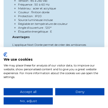
Tension : 85 à 265 Vac
Fréquence : 50 à 60 Hz
Matériau : acier et acrylique
Couleur : finition dorée
Protection : IP20
Source lumineuse incluse
Réglable en température de couleur
Angle d’ouverture : 120°
Étiquette énergétique : E
Avantages
L’applique Noct Dorée permet de créer des ambiances
personnalisées grâce au réglage de la couleur de la lumière.
Son design décoratif rehausse le style de l’espace, tandis que
la technologie Led offre des économies d’énergie, une longue
We use cookies
durée de vie et un éclairage de haute qualité, répondant au
besoin de combiner esthétique et fonctionnalité dans un seul
We may place these for analysis of our visitor data, to improve our
luminaire.
website, show personalised content and to give you a great website
experience. For more information about the cookies we use open the
Utilisation et installation
settings.
Fixer l’applique au mur sur une surface solide
Effectuer le raccordement électrique en suivant les
instructions du fabricant
Accept all
Deny
Allumer l’applique et sélectionner la couleur de lumière
souhaitée
No, adjust
Profiter d’un éclairage décoratif et efficace