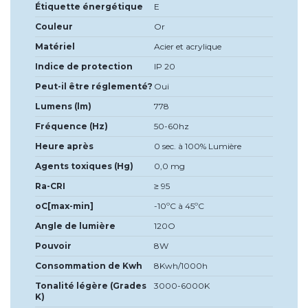
Étiquette énergétique
E
Couleur
Or
Matériel
Acier et acrylique
Indice de protection
IP 20
Peut-il être réglementé?
Oui
Lumens (lm)
778
Fréquence (Hz)
50-60hz
Heure après
0 sec. à 100% Lumière
Agents toxiques (Hg)
0,0 mg
Ra-CRI
≥ 95
oC[max-min]
-10ºC à 45ºC
Angle de lumière
120O
Pouvoir
8W
Consommation de Kwh
8Kwh/1000h
Tonalité légère (Grades
3000-6000K
K)