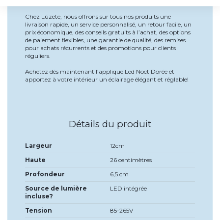
Pourquoi choisir notre produit
Chez Lúzete, nous offrons sur tous nos produits une
livraison rapide, un service personnalisé, un retour facile, un
prix économique, des conseils gratuits à l’achat, des options
de paiement flexibles, une garantie de qualité, des remises
pour achats récurrents et des promotions pour clients
réguliers.
Achetez dès maintenant l’applique Led Noct Dorée et
apportez à votre intérieur un éclairage élégant et réglable!
Détails du produit
Largeur
12cm
Haute
26 centimètres
Profondeur
6,5 cm
Source de lumière
LED intégrée
incluse?
Tension
85-265V