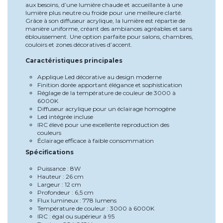
aux besoins, d’une lumière chaude et accueillante à une
lumière plus neutre ou froide pour une meilleure clarté.
Grâce à son diffuseur acrylique, la lumière est répartie de
manière uniforme, créant des ambiances agréables et sans
éblouissement. Une option parfaite pour salons, chambres,
couloirs et zones décoratives d’accent.
Caractéristiques principales
Applique Led décorative au design moderne
Finition dorée apportant élégance et sophistication
Réglage de la température de couleur de 3000 à
6000K
Diffuseur acrylique pour un éclairage homogène
Led intégrée incluse
IRC élevé pour une excellente reproduction des
couleurs
Éclairage efficace à faible consommation
Spécifications
Puissance : 8W
Hauteur : 26 cm
Largeur : 12 cm
Profondeur : 6,5 cm
Flux lumineux : 778 lumens
Température de couleur : 3000 à 6000K
IRC : égal ou supérieur à 95