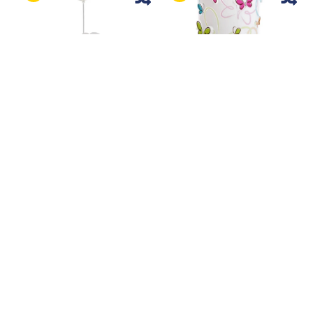
SUSPENSION POUR
LAMPE DE TABLE POUR
ENFANTS BUTTERFLY
ENFANTS PAPILLONS
58,27€
39,37€
41,06€
27,81€
En stock, expédition sous
En stock, expédition sous
2/3 jours ouvrables
2/3 jours ouvrables
Ajouter au panier
Ajouter au panier
S'inscrire à la newsletter
€10
Et recevez
de réduction sur votre prochain
achat