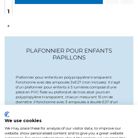
+
PLAFONNIER POUR ENFANTS
PAPILLONS
Plafonnier pour enfants en polypropylène transparent.
Fonctionne avec des ampoules 3xE27 (non incluses). Il s'agit
d'un plafonnier pour enfants à 3 lumières composé d'une
pièce en PVC fixée au plafond et de trois abat-jours en
polypropylène transparent, chacun mesurant 15 cm de
diamètre. Il fonctionne avec 3 ampoules à douille E27 d'un
maximum de 60 W (ampoules non incluses). Ce plafonnier
pour enfants de la collection Butterfly est parfait pour
ajouter une touche décorative et illuminer la chambre de
We use cookies
votre petite avec une lumière accueillante. Fabriqué en
Espagne.
We may place these for analysis of our visitor data, to improve our
website, show personalised content and to give you a great website
experience. For more information about the cookies we use open the