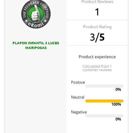
Product Reviews
1
Product Rating
3
/
5
PLAFON INFANTIL 3 LUCES
MARIPOSAS
product experience
calculated from 1
customer reviews
Positive
0%
Neutral
100%
Negative
0%