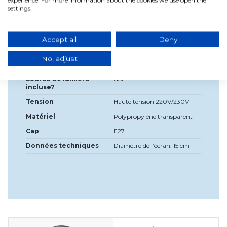
settings.
Détails du produit
Accept all
Deny
Largeur
51 centimètres
No, adjust
Haute
19cm
Source de lumière
Non
incluse?
Tension
Haute tension 220V/230V
Matériel
Polypropylène transparent
Cap
E27
Données techniques
Diamètre de l’écran: 15 cm