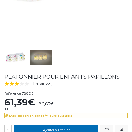
PLAFONNIER POUR ENFANTS PAPILLONS
(1 reviews)
Référence
78806
61,39€
86,63€
TTC
Livre, expédition dans 5/7 jours ouvrables
-
Ajouter au panier