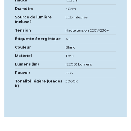
Haute
10,5 cm
Diamètre
40cm
Source de lumière
LED intégrée
incluse?
Tension
Haute tension 220V/230V
Étiquette énergétique
A+
Couleur
Blanc
Matériel
Tissu
Lumens (lm)
(2200) Lumens
Pouvoir
22W
Tonalité légère (Grades
3000K
K)