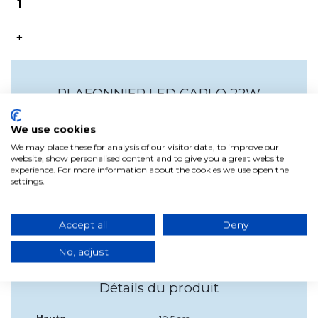
+
PLAFONNIER LED CARLO 22W
BLANC
We use cookies
We may place these for analysis of our visitor data, to improve our
PLAFONNIER en tissu blanc avec LED de 22W et 3000K
website, show personalised content and to give you a great website
(incluse). Ce plafonnier au design moderne est fabriqué en
experience. For more information about the cookies we use open the
tissu blanc. Il est équipé d'une LED de 22W, de 2200 Lumens
settings.
et fournit une lumière chaude de 3000K. Il est idéal pour
éclairer des pièces telles que les salons, les couloirs et les
chambres à coucher. Il peut être commuté sur trois niveaux
de luminosité grâce à un interrupteur classique.
Accept all
Deny
No, adjust
Détails du produit