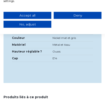
Largeur
80 centimètres
settings.
Haute
95 à 150 cm
Diamètre
13,5 cm
Accept all
Deny
Source de lumière
Non
No, adjust
incluse?
Tension
Haute tension 220V/230V
Couleur
Nickel mat et gris
Matériel
Métal et tissu
Hauteur réglable ?
Ouais
Cap
E14
Produits liés à ce produit