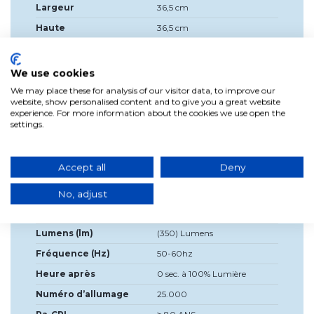
Largeur
36,5 cm
Haute
36,5 cm
Profondeur
16,5 cm
Source de lumière
LED intégrée
We use cookies
incluse?
We may place these for analysis of our visitor data, to improve our
Tension
85-265V
website, show personalised content and to give you a great website
experience. For more information about the cookies we use open the
Étiquette énergétique
A+
settings.
Couleur
Blanc brillant
Matériel
Plastique
Accept all
Deny
Indice de protection
Ip20
No, adjust
Facteur de puissance
≥ 0,5
(PF)
Lumens (lm)
(350) Lumens
Fréquence (Hz)
50-60hz
Heure après
0 sec. à 100% Lumière
Numéro d’allumage
25.000