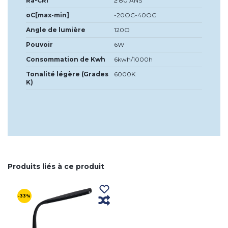
Ra-CRI
≥ 80 ANS
oC[max-min]
-20OC-40OC
Angle de lumière
120O
Pouvoir
6W
Consommation de Kwh
6kwh/1000h
Tonalité légère (Grades
6000K
K)
Produits liés à ce produit
-33%