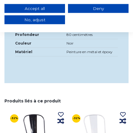
Détails du produit
Accept all
Deny
Largeur
80 centimètres
No, adjust
Haute
76cm
Profondeur
80 centimètres
Couleur
Noir
Matériel
Peinture en métal et époxy
Produits liés à ce produit
-32%
-32%