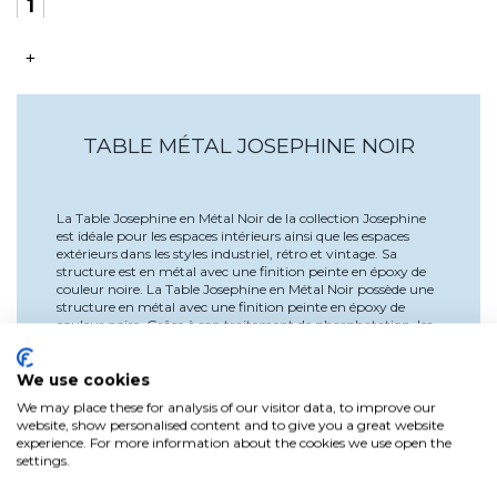
+
TABLE MÉTAL JOSEPHINE NOIR
La Table Josephine en Métal Noir de la collection Josephine
est idéale pour les espaces intérieurs ainsi que les espaces
extérieurs dans les styles industriel, rétro et vintage. Sa
structure est en métal avec une finition peinte en époxy de
couleur noire. La Table Josephine en Métal Noir possède une
structure en métal avec une finition peinte en époxy de
couleur noire. Grâce à son traitement de phosphatation, les
propriétés du matériau sont améliorées, ce qui en fait un
produit plus résistant à une utilisation quotidienne. Idéale
pour être combinée avec les chaises Josephine disponibles en
We use cookies
plusieurs couleurs, pour apporter à votre salon, salle à
We may place these for analysis of our visitor data, to improve our
manger ou cuisine ce style industriel vintage si tendance.
website, show personalised content and to give you a great website
experience. For more information about the cookies we use open the
settings.