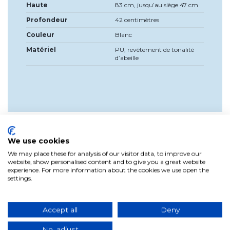
Haute
83 cm, jusqu’au siège 47 cm
Profondeur
42 centimètres
Couleur
Blanc
Matériel
PU, revêtement de tonalité
d’abeille
We use cookies
Product Reviews
We may place these for analysis of our visitor data, to improve our
1
website, show personalised content and to give you a great website
experience. For more information about the cookies we use open the
settings.
Product Rating
5
/
5
EXCELLENT
Accept all
Deny
No, adjust