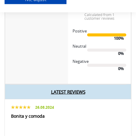
SILLA UPPLAND BLANCA
product experience
calculated from 1
customer reviews
Positive
100%
Neutral
0%
Negative
0%
LATEST REVIEWS
26.08.2024
Bonita y comoda