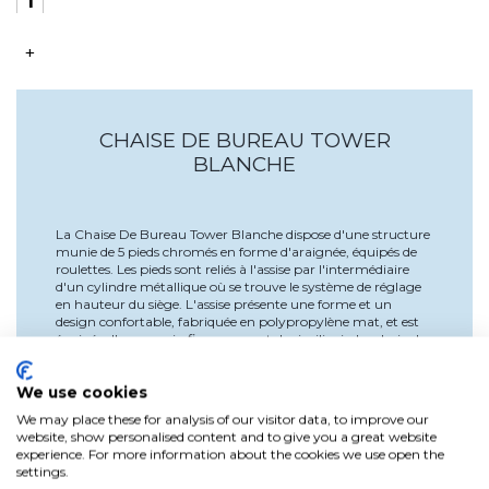
+
CHAISE DE BUREAU TOWER
BLANCHE
La Chaise De Bureau Tower Blanche dispose d'une structure
munie de 5 pieds chromés en forme d'araignée, équipés de
roulettes. Les pieds sont reliés à l'assise par l'intermédiaire
d'un cylindre métallique où se trouve le système de réglage
en hauteur du siège. L'assise présente une forme et un
design confortable, fabriquée en polypropylène mat, et est
équipée d'un coussin fixe recouvert de similicuir. La chaise la
plus célèbre de l'histoire du mobilier. Hauteur minimale de
44 cm et hauteur maximale de 57 cm.
We use cookies
We may place these for analysis of our visitor data, to improve our
website, show personalised content and to give you a great website
experience. For more information about the cookies we use open the
Détails du produit
settings.