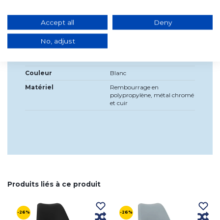
Largeur
58 cm, largeur du siège: 48,5
Accept all
Deny
cm
Haute
Réglable : 44 cm minimum
No, adjust
57 cm maximum.
Profondeur
58cm
Couleur
Blanc
Matériel
Rembourrage en
polypropylène, métal chromé
et cuir
Produits liés à ce produit
-26%
-26%