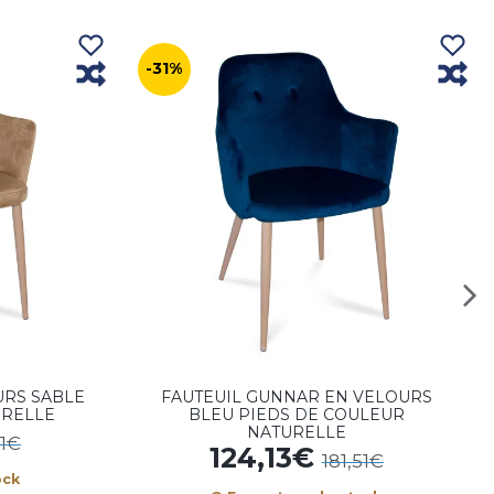
-31%
URS SABLE
FAUTEUIL GUNNAR EN VELOURS
URELLE
BLEU PIEDS DE COULEUR
NATURELLE
51€
124,13€
181,51€
ock