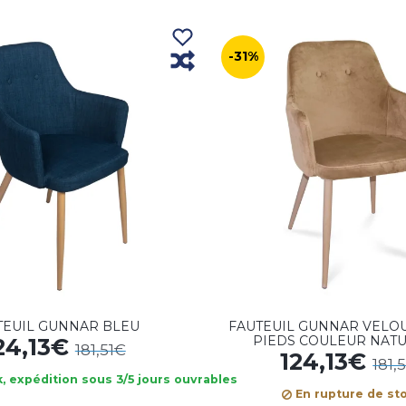
-31%
TEUIL GUNNAR BLEU
FAUTEUIL GUNNAR VELO
PIEDS COULEUR NAT
24,13€
181,51€
124,13€
181,
, expédition sous 3/5 jours ouvrables
En rupture de st