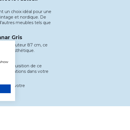
nt un choix idéal pour une
vintage et nordique. De
 d'autres meubles tels que
nnar Gris
cm et hauteur 87 cm, ce
ort et esthétique.
, show
ce d'acquisition de ce
complications dans votre
former votre
bles.