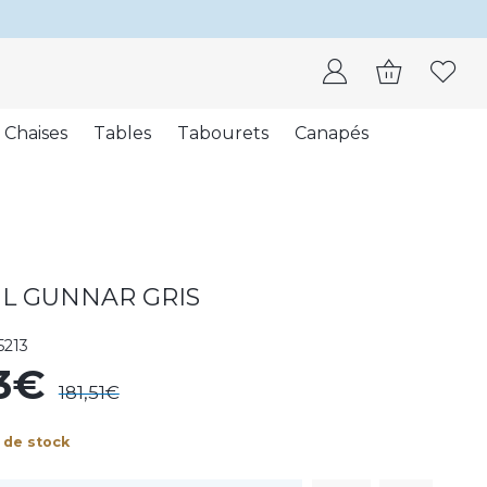
Chaises
Tables
Tabourets
Canapés
IL GUNNAR GRIS
5213
13€
181,51€
 de stock