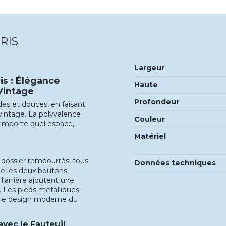
RIS
Largeur
is : Élégance
Haute
 Vintage
Profondeur
des et douces, en faisant
 vintage. La polyvalence
Couleur
n'importe quel espace,
Matériel
 dossier rembourrés, tous
Données techniques
que les deux boutons
l'arrière ajoutent une
. Les pieds métalliques
t le design moderne du
vec le Fauteuil