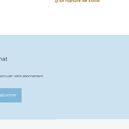
En rupture de stock
hat
ez annuler votre abonnement
’abonner