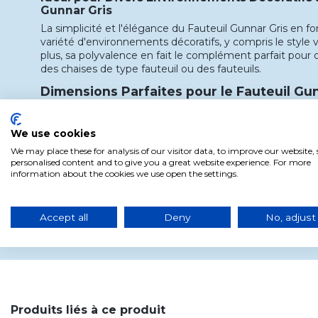
Gunnar Gris
La simplicité et l'élégance du Fauteuil Gunnar Gris en fo
variété d'environnements décoratifs, y compris le style 
plus, sa polyvalence en fait le complément parfait pour
des chaises de type fauteuil ou des fauteuils.
Dimensions Parfaites pour le Fauteuil Gu
Avec des dimensions de largeur 57 cm, profondeur 50 
Fauteuil Gunnar Gris offre un équilibre parfait entre conf
We use cookies
Montage Facile du Fauteuil Gunnar Gris
We may place these for analysis of our visitor data, to improve our website
La facilité de montage ajoute de la praticité à l'expérien
personalised content and to give you a great website experience. For more
Fauteuil Gunnar Gris, garantissant une intégration sans 
information about the cookies we use open the settings.
espace.
Découvrez comment le Fauteuil Gunnar Gris peut trans
Accept all
Deny
No, adjust
environnement, offrant un confort et un style incompara
Produits liés à ce produit