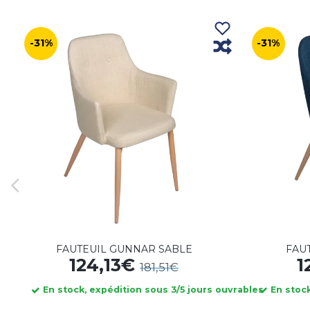
-31%
-31%
FAUTEUIL GUNNAR SABLE
FAU
124,13€
1
181,51€
En stock, expédition sous 3/5 jours ouvrables
En stock