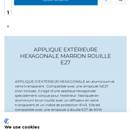
+
APPLIQUE EXTÉRIEURE
HEXAGONALE MARRON ROUILLE
E27
APPLIQUE D'EXTÉRIEUR HEXAGONALE en aluminium et
verre transparent. Compatible avec une ampoule 1xE27
(non incluse). Il s'agit d'une applique hexagonale
spécialement conçue pour l'extérieur, fabriquée en
aluminium brun rouille avec un diffuseur en verre
transparent et un indice de protection IP43. Elle est
compatible avec une ampoule à douille E27 de 60W
maximum (non incluse). L'applique murale qui illuminera
votre jardin, votre terrasse ou votre garage avec style et
élégance. Dimensions : 22,6 cm de diamètre x 34,8 cm de
We use cookies
hauteur.