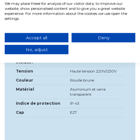
We may place these for analysis of our visitor data, to improve our
website, show personalised content and to give you a great website
experience. For more information about the cookies we use open the
settings.
Détails du produit
Accept all
Deny
Haute
34,8 cm
Diamètre
22,6 cm
No, adjust
Source de lumière
Non
incluse?
Tension
Haute tension 220V/230V
Couleur
Rouille brune
Matériel
Aluminium et verre
transparent
Indice de protection
IP 43
Cap
E27