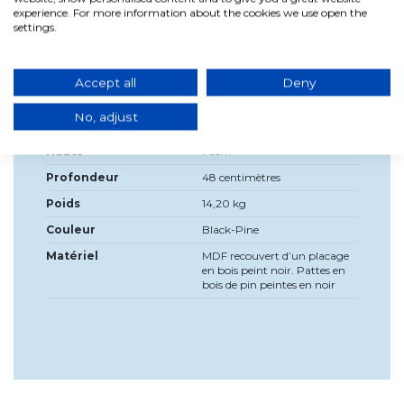
pattes sur elle.
experience. For more information about the cookies we use open the
settings.
Accept all
Deny
Détails du produit
No, adjust
Largeur
110cm
Haute
76cm
Profondeur
48 centimètres
Poids
14,20 kg
Couleur
Black-Pine
Matériel
MDF recouvert d’un placage
en bois peint noir. Pattes en
bois de pin peintes en noir