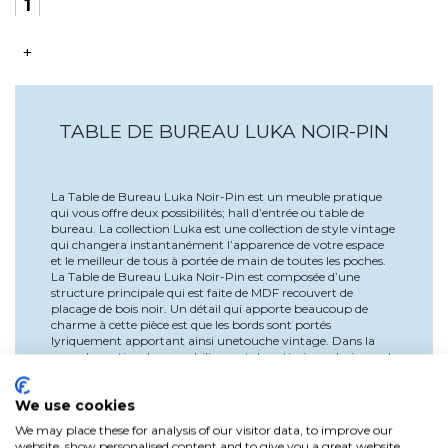
+
TABLE DE BUREAU LUKA NOIR-PIN
La Table de Bureau Luka Noir-Pin est un meuble pratique
qui vous offre deux possibilités; hall d’entrée ou table de
bureau. La collection Luka est une collection de style vintage
qui changera instantanément l’apparence de votre espace
et le meilleur de tous à portée de main de toutes les poches.
La Table de Bureau Luka Noir-Pin est composée d’une
structure principale qui est faite de MDF recouvert de
placage de bois noir. Un détail qui apporte beaucoup de
charme à cette pièce est que les bords sont portés
lyriquement apportant ainsi unetouche vintage. Dans la
zone de soutien de ce mobilier sont deux tiroirs en bois, un de
chaque côté et au milieu un trou pour stocker n’importe
quel type dechoses. Le Mesa Desk Luka a quatre pattes
lyriquement couchées en bois de pin peint noir. Mesures:
We use cookies
Largeur: 110 cm, profondeur: 48 cm et hauteur: 76 cm Sans
We may place these for analysis of our visitor data, to improve our
assemblage, tout ce que vous avez à faire est de mettre vos
website, show personalised content and to give you a great website