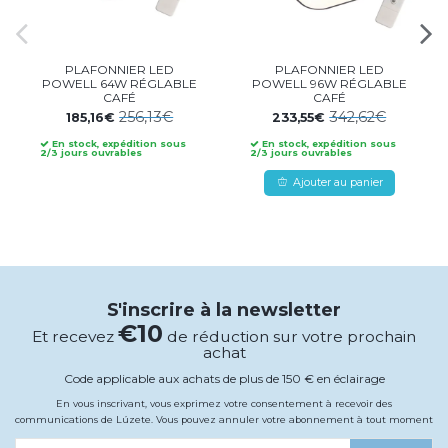
PLAFONNIER LED
PLAFONNIER LED
POWELL 64W RÉGLABLE
POWELL 96W RÉGLABLE
CAFÉ
CAFÉ
256,13€
342,62€
185,16€
233,55€
En stock, expédition sous
En stock, expédition sous
2/3 jours ouvrables
2/3 jours ouvrables
Ajouter au panier
S'inscrire à la newsletter
€10
Et recevez
de réduction sur votre prochain
achat
Code applicable aux achats de plus de 150 € en éclairage
En vous inscrivant, vous exprimez votre consentement à recevoir des
communications de Lúzete. Vous pouvez annuler votre abonnement à tout moment