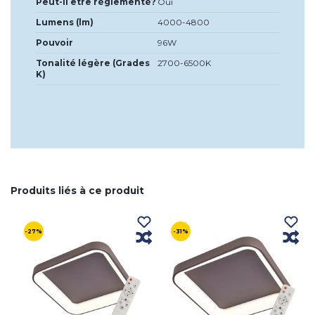
Peut-il être réglementé?
Oui
Lumens (lm)
4000-4800
Pouvoir
96W
Tonalité légère (Grades
2700-6500K
K)
Produits liés à ce produit
-27%
-31%