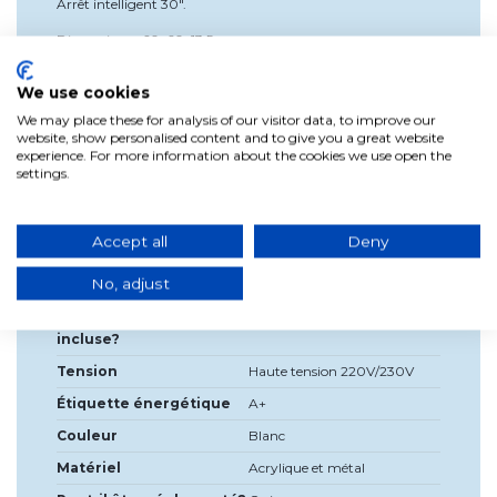
Arrêt intelligent 30".
Dimensions : 60x60x13,5 cm
We use cookies
We may place these for analysis of our visitor data, to improve our
website, show personalised content and to give you a great website
experience. For more information about the cookies we use open the
Détails du produit
settings.
Largeur
60cm
Accept all
Deny
Haute
13,5 cm
No, adjust
Profondeur
60cm
Source de lumière
LED intégrée
incluse?
Tension
Haute tension 220V/230V
Étiquette énergétique
A+
Couleur
Blanc
Matériel
Acrylique et métal