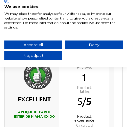
plastique
We use cookies
Indice de protection
IP 44
We may place these for analysis of our visitor data, to improve our
Cap
E27
website, show personalised content and to give you a great website
experience. For more information about the cookies we use open the
settings.
Accept all
Deny
No, adjust
Product
Reviews
1
Product
Rating
EXCELLENT
5
/
5
APLIQUE DE PARED
product
EXTERIOR KIAMA ÓXIDO
experience
calculated