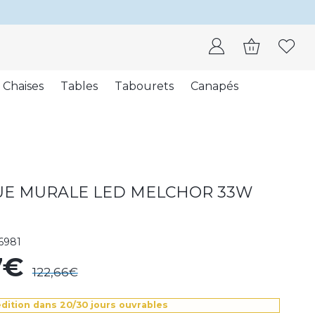
Chaises
Tables
Tabourets
Canapés
UE MURALE LED MELCHOR 33W
6981
7€
122,66€
édition dans 20/30 jours ouvrables