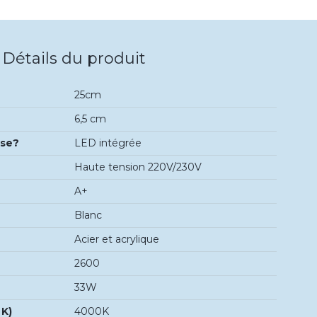
Détails du produit
25cm
6,5 cm
use?
LED intégrée
Haute tension 220V/230V
A+
Blanc
Acier et acrylique
2600
33W
 K)
4000K