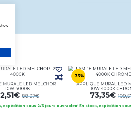
, show
-33%
E MURALE LED MELCHOR
APPLIQUE MURAL LED 
10W 4000K
10W 4000K CHRO
62,51€
73,35€
88,37€
109,
, expédition sous 2/3 jours ouvrables
En stock, expédition sous