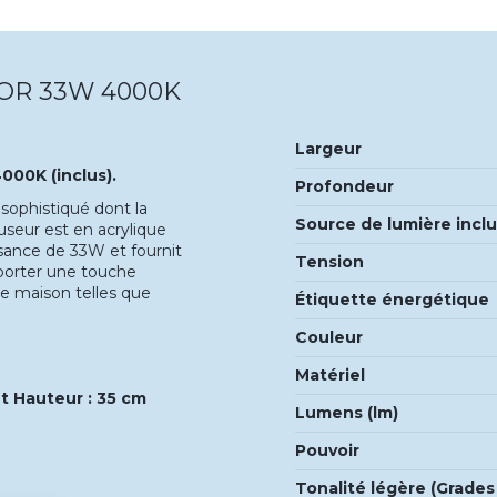
OR 33W 4000K
Largeur
000K (inclus).
Profondeur
 sophistiqué dont la
Source de lumière incl
fuseur est en acrylique
ssance de 33W et fournit
Tension
pporter une touche
re maison telles que
Étiquette énergétique
Couleur
Matériel
et Hauteur : 35 cm
Lumens (lm)
Pouvoir
Tonalité légère (Grades