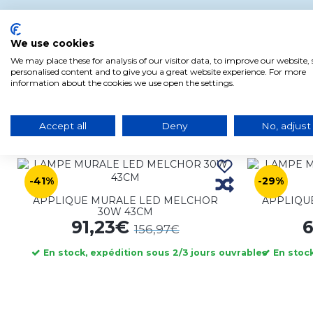
We use cookies
We may place these for analysis of our visitor data, to improve our website
personalised content and to give you a great website experience. For more
information about the cookies we use open the settings.
Accept all
Deny
No, adjust
Produits liés à ce produit
-41%
-29%
APPLIQUE MURALE LED MELCHOR
APPLIQU
30W 43CM
91,23€
156,97€
En stock, expédition sous 2/3 jours ouvrables
En stock