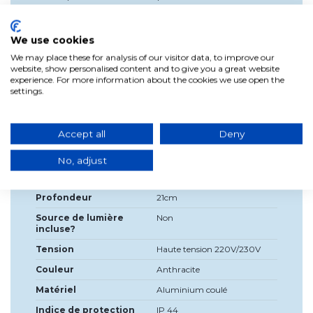
énergétique ainsi que l'amélioration du poteau
esthétiquement.
We use cookies
Il possède le
certificat de protection IP44 *
(protection intégrée contre les projections
We may place these for analysis of our visitor data, to improve our
d'eau).
website, show personalised content and to give you a great website
experience. For more information about the cookies we use open the
settings.
Détails du produit
Accept all
Deny
Largeur
23cm
No, adjust
Haute
60cm
Profondeur
21cm
Source de lumière
Non
incluse?
Tension
Haute tension 220V/230V
Couleur
Anthracite
Matériel
Aluminium coulé
Indice de protection
IP 44