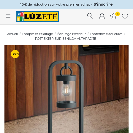
10€ de réduction sur votre premier achat -
S'inscrire
0
Accueil
Lampes et Éclairage
Éclairage Extérieur
Lanternes extérieures
POST EXTÉRIEUR BENILDA ANTHRACITE
-20%