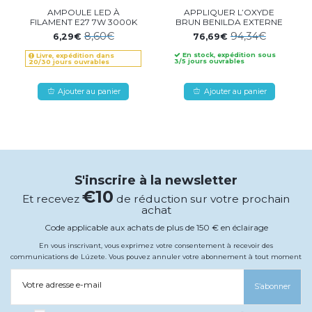
AMPOULE LED À
APPLIQUER L’OXYDE
FILAMENT E27 7W 3000K
BRUN BENILDA EXTERNE
8,60€
94,34€
6,29€
76,69€
En stock, expédition sous
Livre, expédition dans
3/5 jours ouvrables
20/30 jours ouvrables
Ajouter au panier
Ajouter au panier
S'inscrire à la newsletter
€10
Et recevez
de réduction sur votre prochain
achat
Code applicable aux achats de plus de 150 € en éclairage
En vous inscrivant, vous exprimez votre consentement à recevoir des
communications de Lúzete. Vous pouvez annuler votre abonnement à tout moment
Votre adresse e-mail
S’abonner