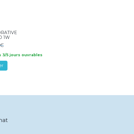
ORATIVE
D 1W
9€
 3/5 jours ouvrables
er
hat