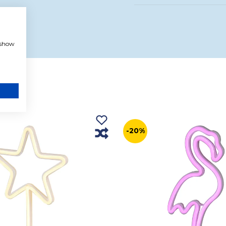
, show
-20%