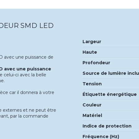
COEUR SMD LED
Largeur
Haute
ED avec une puissance de
Profondeur
D avec une puissance
Source de lumière incl
e celui-ci avec la belle
he.
Tension
èce car il donnera à votre
Étiquette énergétique
Couleur
e externes et ne peut être
Matériel
héant, par la commande
Indice de protection
Fréquence (Hz)