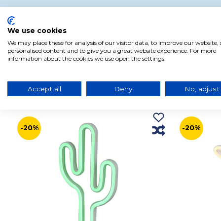
We use cookies
We may place these for analysis of our visitor data, to improve our website
personalised content and to give you a great website experience. For more
information about the cookies we use open the settings.
Accept all
Deny
No, adjust
Produits liés à ce produit
-20%
-20%