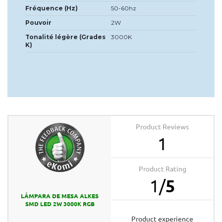
Fréquence (Hz)
50-60hz
Pouvoir
2W
Tonalité légère (Grades
3000K
K)
Product Reviews
1
Product Rating
1
/
5
LÁMPARA DE MESA ALKES
SMD LED 2W 3000K RGB
product experience