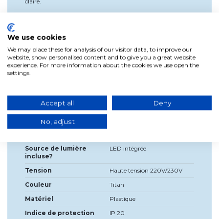
claire.
Cette lampe de table sensationnelle offre un
changement
de couleur RGB (rouge, vert et bleu).
We use cookies
Interrupteur à câble inclus.
We may place these for analysis of our visitor data, to improve our
website, show personalised content and to give you a great website
experience. For more information about the cookies we use open the
settings.
Détails du produit
Accept all
Deny
Largeur
24cm
Haute
61 centimètres
No, adjust
Profondeur
24cm
Source de lumière
LED intégrée
incluse?
Tension
Haute tension 220V/230V
Couleur
Titan
Matériel
Plastique
Indice de protection
IP 20