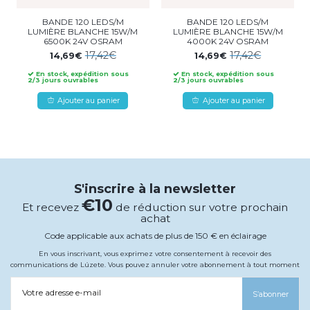
BANDE 120 LEDS/M
BANDE 120 LEDS/M
LUMIÈRE BLANCHE 15W/M
LUMIÈRE BLANCHE 15W/M
6500K 24V OSRAM
4000K 24V OSRAM
17,42€
17,42€
14,69€
14,69€
En stock, expédition sous
En stock, expédition sous
2/3 jours ouvrables
2/3 jours ouvrables
Ajouter au panier
Ajouter au panier
S'inscrire à la newsletter
€10
Et recevez
de réduction sur votre prochain
achat
Code applicable aux achats de plus de 150 € en éclairage
En vous inscrivant, vous exprimez votre consentement à recevoir des
communications de Lúzete. Vous pouvez annuler votre abonnement à tout moment
Votre adresse e-mail
S’abonner