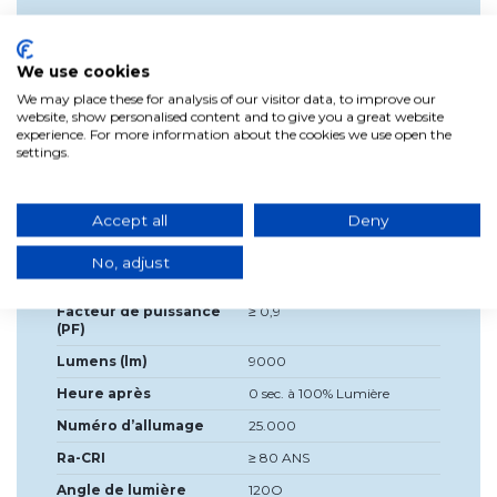
Détails du produit
We use cookies
We may place these for analysis of our visitor data, to improve our
Largeur
100cm
website, show personalised content and to give you a great website
Haute
1cm
experience. For more information about the cookies we use open the
settings.
Source de lumière
LED intégrée
incluse?
Tension
24V
Accept all
Deny
Étiquette énergétique
A+
No, adjust
Indice de protection
IP 20
Facteur de puissance
≥ 0,9
(PF)
Lumens (lm)
9000
Heure après
0 sec. à 100% Lumière
Numéro d’allumage
25.000
Ra-CRI
≥ 80 ANS
Angle de lumière
120O