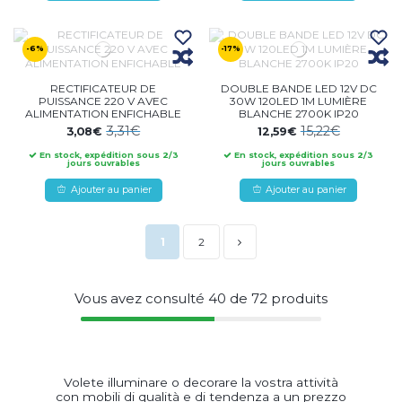
-6%
-17%
RECTIFICATEUR DE
DOUBLE BANDE LED 12V DC
PUISSANCE 220 V AVEC
30W 120LED 1M LUMIÈRE
ALIMENTATION ENFICHABLE
BLANCHE 2700K IP20
3,31€
15,22€
3,08€
12,59€
En stock, expédition sous 2/3
En stock, expédition sous 2/3
jours ouvrables
jours ouvrables
Ajouter au panier
Ajouter au panier
1
2
Vous avez consulté
40
de
72
produits
Volete illuminare o decorare la vostra attività
con mobili di qualità e di tendenza a un prezzo