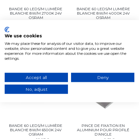
BANDE 60 LEDS/M LUMIÈRE
BANDE 60 LEDS/M LUMIÈRE
BLANCHE 8W/M 2700K 24V
BLANCHE 8W/M 4000K 24V
OSRAM
OSRAM
12,13€
12,13€
9,78€
9,78€
En stock, expédition sous 2/3
En stock, expédition sous 2/3
jours ouvrables
jours ouvrables
We use cookies
We may place these for analysis of our visitor data, to improve our
Ajouter au panier
Ajouter au panier
website, show personalised content and to give you a great website
experience. For more information about the cookies we use open the
settings.
-19%
-19%
Accept all
Deny
No, adjust
BANDE 60 LEDS/M LUMIÈRE
PINCE DE FIXATION EN
BLANCHE 8W/M 6500K 24V
ALUMINIUM POUR PROFILÉ
OSRAM
D'ANGLE