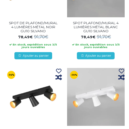
SPOT DE PLAFOND/MURAL
SPOT PLAFOND/MURAL 4
4 LUMIÈRES MÉTAL NOIR
LUMIÈRES MÉTAL BLANC
GU10 SILVANO
GU10 SILVANO
91,70€
91,70€
78,49€
78,49€
En stock, expédition sous 3/5
En stock, expédition sous 3/5
jours ouvrables
jours ouvrables
Ajouter au panier
Ajouter au panier
-14%
-14%