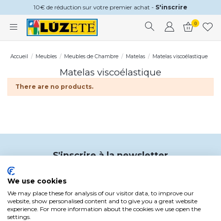
10€ de réduction sur votre premier achat -
S'inscrire
0
Accueil
Meubles
Meubles de Chambre
Matelas
Matelas viscoélastique
Matelas viscoélastique
There are no products.
S'inscrire à la newsletter
€10
Et recevez
de réduction sur votre prochain
achat
We use cookies
Code applicable aux achats de plus de 150 € en éclairage
We may place these for analysis of our visitor data, to improve our
website, show personalised content and to give you a great website
En vous inscrivant, vous exprimez votre consentement à recevoir des
experience. For more information about the cookies we use open the
communications de Lúzete. Vous pouvez annuler votre abonnement à tout moment
settings.