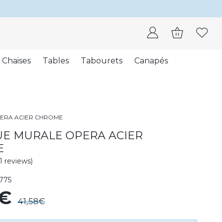
Chaises
Tables
Tabourets
Canapés
ERA ACIER CHROME
UE MURALE OPERA ACIER
E
(1 reviews)
775
5€
41,58€