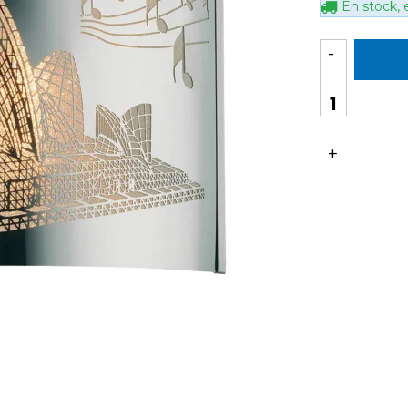
En stock, e
-
+