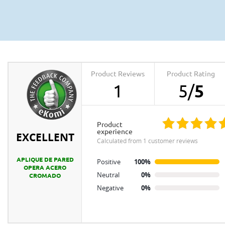
Product Reviews
Product Rating
1
5
/
5
product
experience
EXCELLENT
calculated from 1 customer reviews
APLIQUE DE PARED
Positive
100%
OPERA ACERO
Neutral
0%
CROMADO
Negative
0%