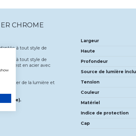
IER CHROME
Largeur
adaptée à tout style de
Haute
adaptée à tout style de
Profondeur
plique est en acier avec
, show
Source de lumière incl
Tension
our ajouter de la lumière et
Couleur
incluse).
Matériel
Indice de protection
Cap