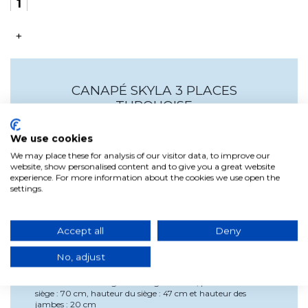
+
CANAPÉ SKYLA 3 PLACES
TURQUOISE
We use cookies
Le Canapé 3 places Skyla a une structure en contreplaqué
We may place these for analysis of our visitor data, to improve our
d'Eucalyptus et est rembourré de velours turquoise (velours
website, show personalised content and to give you a great website
lavable). Le Canapé 3 places Skyla a une structure en
experience. For more information about the cookies we use open the
contreplaqué d'Eucalyptus et est rembourré de velours
settings.
turquoise (velours lavable).Ses pieds sont en métal plaqué or
et les coussins du dossier et de l'assise sont remplis de mousse
HR de 28 kg/m3.C'est une pièce qui s'intègre parfaitement
dans les salons de style contemporain.Instructions de
Accept all
Deny
nettoyage : utilisez un chiffon doux et légèrement humide et
testez-le d'abord sur une zone peu visible du mobilier.
No, adjust
N'utilisez pas d'ammoniac, de solvants ou de produits
abrasifs.Mesures :Largeur : 188 cm, profondeur : 85 cm et
hauteur : 67 cmLargeur du siège : 157 cm, profondeur du
siège : 70 cm, hauteur du siège : 47 cm et hauteur des
jambes : 20 cm