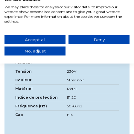
We may place these for analysis of our visitor data, to improve our
website, show personalised content and to give you a great website
experience. For more information about the cookies we use open the
Détails du produit
settings.
Largeur
22cm
Accept all
Deny
Haute
19,1 cm
Profondeur
22cm
No, adjust
Source de lumière
Non
incluse?
Tension
230V
Couleur
Sther noir
Matériel
Métal
Indice de protection
IP 20
Fréquence (Hz)
50-60hz
Cap
E14