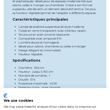
et sophistiquée, idéale pour les espaces modernes tels que
salons, salles à manger ou chambres. Grâce à son format
suspendu, elle devient un élément décoratif central. De plus,
sa hauteur réglable permet de l’adapter à différents espaces.
Caractéristiques principales
Lampe de plafond suspendue de style moderne
Tulipe en verre transparent avec intérieur opalin
Structure en acier chromé résistante
Compatible avec ampoule E14
Lumière douce et homogène
Idéale pour salons, chambres ou salles à manger
Design élégant et minimaliste
Hauteur réglable
Spécifications
Diamètre : 16,5 cm
Hauteur : jusqu’à 150 cm
Nombre de lumières : 1
Douille : E14
Puissance maximale : 40W
Matériau corps : acier chromé
Matériau tulipe : verre transparent + verre opalin
Protection IP : IP20
Température de fonctionnement : -20ºC à 50ºC
We use cookies
Source lumineuse : ampoule non incluse
We may place these for analysis of our visitor data, to improve our
Avantages