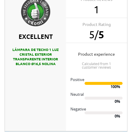
1
Product Rating
5
/
5
EXCELLENT
LÁMPARA DE TECHO 1 LUZ
product experience
CRISTAL EXTERIOR
TRANSPARENTE INTERIOR
calculated from 1
BLANCO Ø16,5 NOLINA
customer reviews
Positive
100%
Neutral
0%
Negative
0%