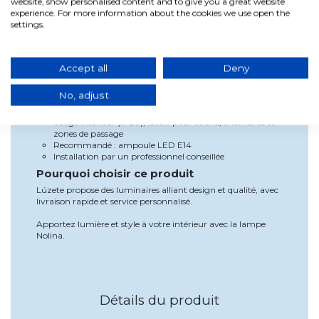
website, show personalised content and to give you a great website
experience. For more information about the cookies we use open the
La lampe Nolina offre une lumière équilibrée et élégante,
settings.
améliorant le confort visuel. Son double verre diffuse la
lumière de manière optimale, créant des ambiances
agréables.
Accept all
Deny
Son design moderne et polyvalent s’intègre facilement dans
tout type de décoration.
No, adjust
Utilisation et installation
Usage intérieur (IP20), idéale pour salons, chambres et
zones de passage
Recommandé : ampoule LED E14
Installation par un professionnel conseillée
Pourquoi choisir ce produit
Lúzete propose des luminaires alliant design et qualité, avec
livraison rapide et service personnalisé.
Apportez lumière et style à votre intérieur avec la lampe
Nolina.
Détails du produit