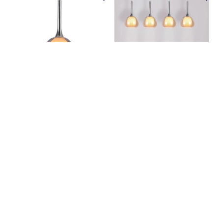
SUSPENSION 1 LUMIÈRE
LAMPE DE PLAFOND 4
VERRE EXTÉRIEUR FUMÉ
LUMIÈRES CRISTAL
INTÉRIEUR BLANC Ø16,5
EXTÉRIEUR AMBRE
NOLINA
INTÉRIEUR BLANC NOLINA
130,76€
455,93€
100,19€
307,09€
En stock, expédition sous
En stock, expédition sous
2/3 jours ouvrables
2/3 jours ouvrables
Ajouter au panier
Ajouter au panier
S'inscrire à la newsletter