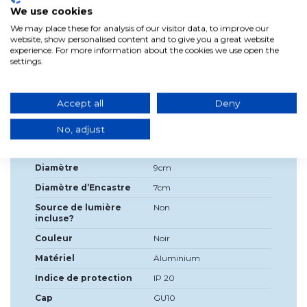
poussière).
We use cookies
Protection de classe II, double isolation.
We may place these for analysis of our visitor data, to improve our
website, show personalised content and to give you a great website
Montage sur plaques de plâtre et plafonds en plâtre.
experience. For more information about the cookies we use open the
Hauteur interne : 2,5 cm SANS AMPOULE.
settings.
Hauteur extérieure : 2 cm
Accept all
Deny
No, adjust
Détails du produit
Diamètre
9cm
Diamètre d’Encastre
7cm
Source de lumière
Non
incluse?
Couleur
Noir
Matériel
Aluminium
Indice de protection
IP 20
Cap
GU10