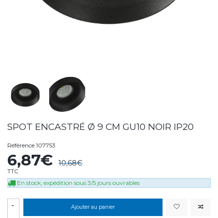
SPOT ENCASTRÉ Ø 9 CM GU10 NOIR IP20
Référence
107753
6,87€
10,68€
TTC
En stock, expédition sous 3/5 jours ouvrables
-
Ajouter au panier