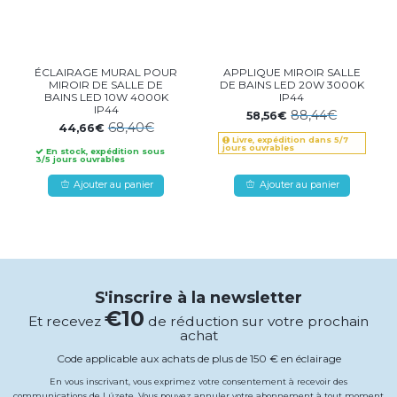
ÉCLAIRAGE MURAL POUR
APPLIQUE MIROIR SALLE
MIROIR DE SALLE DE
DE BAINS LED 20W 3000K
BAINS LED 10W 4000K
IP44
IP44
88,44€
58,56€
68,40€
44,66€
Livre, expédition dans 5/7
jours ouvrables
En stock, expédition sous
3/5 jours ouvrables
Ajouter au panier
Ajouter au panier
S'inscrire à la newsletter
€10
Et recevez
de réduction sur votre prochain
achat
Code applicable aux achats de plus de 150 € en éclairage
En vous inscrivant, vous exprimez votre consentement à recevoir des
communications de Lúzete. Vous pouvez annuler votre abonnement à tout moment