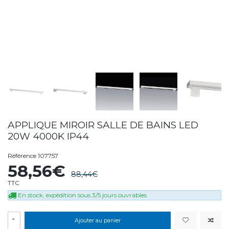
APPLIQUE MIROIR SALLE DE BAINS LED
20W 4000K IP44
Référence
107757
58,56€
88,44€
TTC
En stock, expédition sous 3/5 jours ouvrables
-
Ajouter au panier