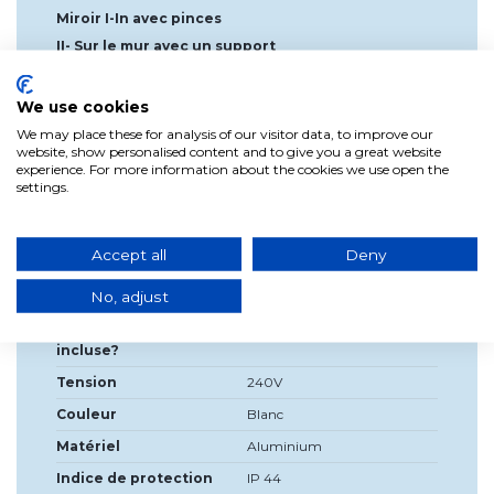
Miroir I-In avec pinces
II- Sur le mur avec un support
III- Dans une armoire ou un cadre en bois avec un
carré.
We use cookies
*Pince incluse.
We may place these for analysis of our visitor data, to improve our
website, show personalised content and to give you a great website
experience. For more information about the cookies we use open the
settings.
Détails du produit
Accept all
Deny
Largeur
70cm
No, adjust
Haute
5cm
Source de lumière
LED intégrée
incluse?
Tension
240V
Couleur
Blanc
Matériel
Aluminium
Indice de protection
IP 44