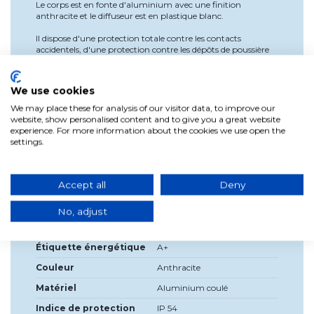
Le corps est en fonte d'aluminium avec une finition
anthracite et le diffuseur est en plastique blanc.
Il dispose d'une protection totale contre les contacts
accidentels, d'une protection contre les dépôts de poussière
internes + contre les projections d'eau (IP54).
We use cookies
We may place these for analysis of our visitor data, to improve our
website, show personalised content and to give you a great website
Détails du produit
experience. For more information about the cookies we use open the
settings.
Largeur
14cm
Haute
50cm
Accept all
Deny
Source de lumière
LED intégrée
incluse?
No, adjust
Tension
230V
Étiquette énergétique
A+
Couleur
Anthracite
Matériel
Aluminium coulé
Indice de protection
IP 54