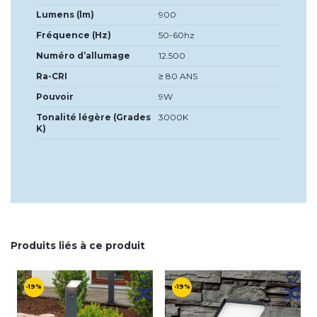
Lumens (lm)
900
Fréquence (Hz)
50-60hz
Numéro d’allumage
12.500
Ra-CRI
≥ 80 ANS
Pouvoir
9W
Tonalité légère (Grades
3000K
K)
Produits liés à ce produit
-19%
-19%