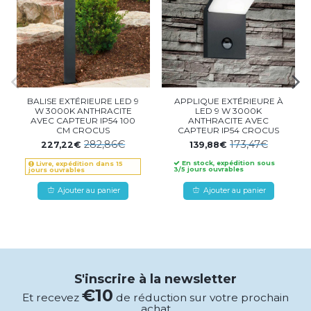
BALISE EXTÉRIEURE LED 9
APPLIQUE EXTÉRIEURE À
W 3000K ANTHRACITE
LED 9 W 3000K
AVEC CAPTEUR IP54 100
ANTHRACITE AVEC
CM CROCUS
CAPTEUR IP54 CROCUS
282,86€
173,47€
227,22€
139,88€
En stock, expédition sous
Livre, expédition dans 15
3/5 jours ouvrables
jours ouvrables
Ajouter au panier
Ajouter au panier
S'inscrire à la newsletter
€10
Et recevez
de réduction sur votre prochain
achat