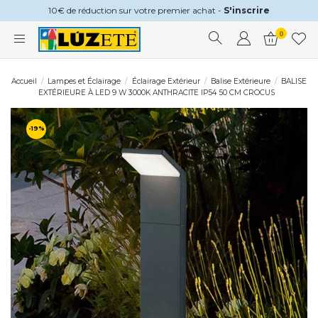
10€ de réduction sur votre premier achat -
S'inscrire
0
Accueil
Lampes et Éclairage
Éclairage Extérieur
Balise Extérieure
BALISE
EXTÉRIEURE À LED 9 W 3000K ANTHRACITE IP54 50 CM CROCUS
-19%