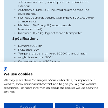
éclaboussures d'eau, adapté pour une utilisation en
extérieur.
Autonomie : jusqu'à 20 heures d'éclairage avec une
seule charge.
Méthode de charge : entrée USB Type C 5VDC, câble de
charge inclus.
Matériau : PVC recyclé (respectueux de
l'environnement).
Poids net : 0,23 kg, léger et facile à transporter.
Spécifications
Lumens : 900 lm
Puissance : 9W
Température de la lumière : 3000K (blanc chaud)
Angle d'ouverture : 200°
Cycles de charge : > 700 cycles
Méthode de charge : entrée USB Type C 5VDC (seul le
câble de charge est inclus, sans adaptateur)
Matériau : PVC recyclé (PP Recycling)
We use cookies
Autonomie : jusqu'à 20 heures
We may place these for analysis of our visitor data, to improve our
Durée de vie : > 25 000 heures
website, show personalised content and to give you a great website
Poids net : 0,23 kg
experience. For more information about the cookies we use open the
Régulateur d'intensité : Oui, avec 3 niveaux
settings.
Couleur de finition : Blanc
Avantages
Cette ampoule portable offre une grande polyvalence grâce
Accept all
Deny
à sa base magnétique, qui permet de la placer facilement