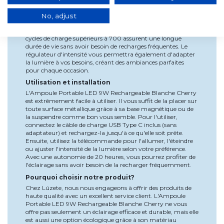
sur n'importe quelle surface métallique, sans nécessiter
d'installation. Sa protection IP54 la rend résistante à la
No, adjust
poussière et à l'eau, permettant son utilisation en extérieur
sans problème. De plus, son autonomie de 20 heures et ses
cycles de charge supérieurs à 700 assurent une longue
durée de vie sans avoir besoin de recharges fréquentes. Le
régulateur d'intensité vous permettra également d'adapter
la lumière à vos besoins, créant des ambiances parfaites
pour chaque occasion.
Utilisation et installation
L'Ampoule Portable LED 9W Rechargeable Blanche Cherry
est extrêmement facile à utiliser. Il vous suffit de la placer sur
toute surface métallique grâce à sa base magnétique ou de
la suspendre comme bon vous semble. Pour l'utiliser,
connectez le câble de charge USB Type C inclus (sans
adaptateur) et rechargez-la jusqu'à ce qu'elle soit prête.
Ensuite, utilisez la télécommande pour l'allumer, l'éteindre
ou ajuster l'intensité de la lumière selon votre préférence.
Avec une autonomie de 20 heures, vous pourrez profiter de
l'éclairage sans avoir besoin de la recharger fréquemment.
Pourquoi choisir notre produit?
Chez Lúzete, nous nous engageons à offrir des produits de
haute qualité avec un excellent service client. L'Ampoule
Portable LED 9W Rechargeable Blanche Cherry ne vous
offre pas seulement un éclairage efficace et durable, mais elle
est aussi une option écologique grâce à son matériau