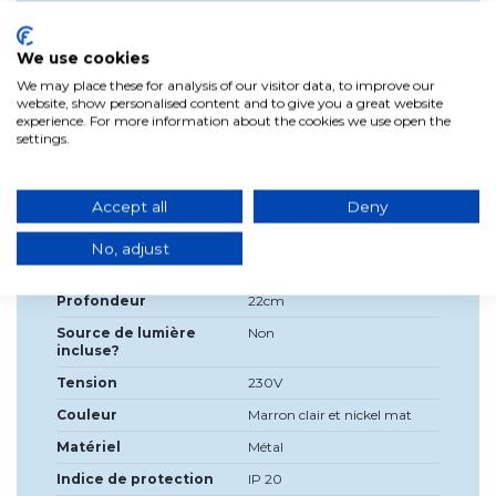
Ce plafonnier est fabriqué en métal avec une finition
marron et nickel mat.
We use cookies
*Dimensions du projecteur : 6 cm de diamètre x 10,5 cm de
We may place these for analysis of our visitor data, to improve our
hauteur.
website, show personalised content and to give you a great website
experience. For more information about the cookies we use open the
settings.
Détails du produit
Accept all
Deny
Largeur
22cm
No, adjust
Haute
16 centimètres
Profondeur
22cm
Source de lumière
Non
incluse?
Tension
230V
Couleur
Marron clair et nickel mat
Matériel
Métal
Indice de protection
IP 20