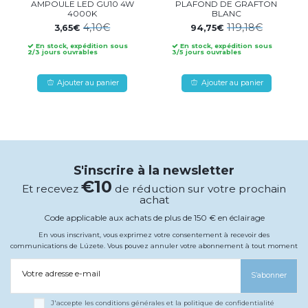
AMPOULE LED GU10 4W
PLAFOND DE GRAFTON
4000K
BLANC
4,10€
119,18€
3,65€
94,75€
En stock, expédition sous
En stock, expédition sous
2/3 jours ouvrables
3/5 jours ouvrables
Ajouter au panier
Ajouter au panier
S'inscrire à la newsletter
€10
Et recevez
de réduction sur votre prochain
achat
Code applicable aux achats de plus de 150 € en éclairage
En vous inscrivant, vous exprimez votre consentement à recevoir des
communications de Lúzete. Vous pouvez annuler votre abonnement à tout moment
Votre adresse e-mail
S’abonner
J'accepte les conditions générales et la politique de confidentialité