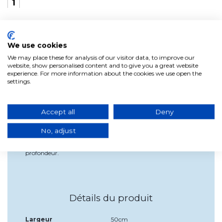
+
We use cookies
We may place these for analysis of our visitor data, to improve our
MIROIR FER DORÉ MAT IZAN
website, show personalised content and to give you a great website
experience. For more information about the cookies we use open the
settings.
C'est un miroir qui offre un design original pour que vous
puissiez donner une touche de style glamour aux pièces de
Accept all
Deny
votre maison.
Le cadre de ce miroir est en fer avec une finition or mat.
No, adjust
Mesures : 52 cm de haut, 50 cm de large et 5 cm de
profondeur.
Détails du produit
Largeur
50cm