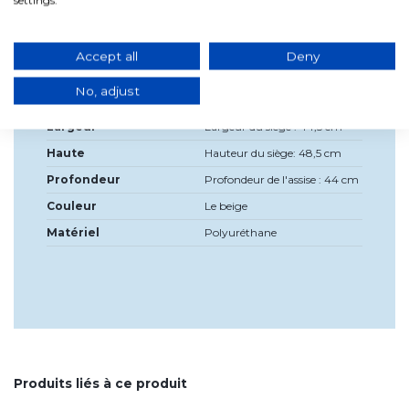
facile
Accept all
Deny
Détails du produit
No, adjust
Largeur
Largeur du siège : 44,5 cm
Haute
Hauteur du siège: 48,5 cm
Profondeur
Profondeur de l'assise : 44 cm
Couleur
Le beige
Matériel
Polyuréthane
Produits liés à ce produit