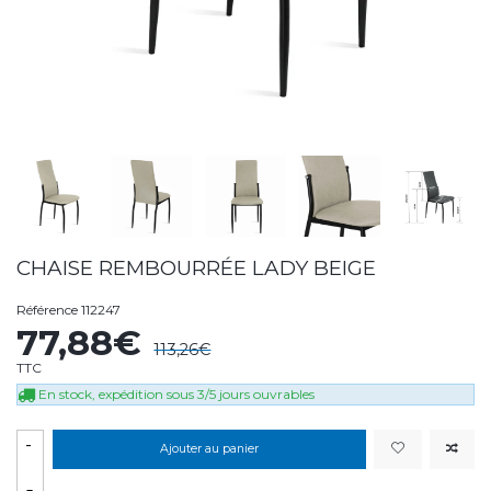
CHAISE REMBOURRÉE LADY BEIGE
Référence
112247
77,88€
113,26€
TTC
En stock, expédition sous 3/5 jours ouvrables
-
Ajouter au panier