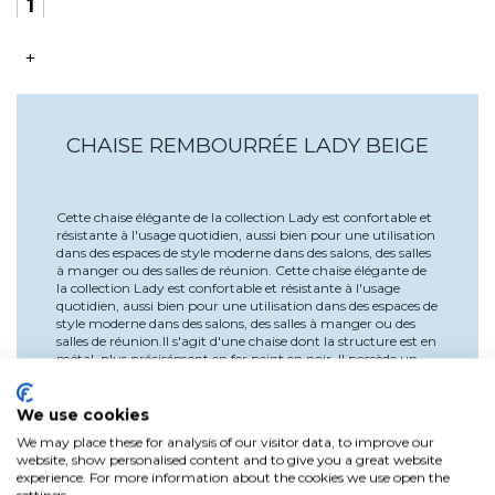
+
CHAISE REMBOURRÉE LADY BEIGE
Cette chaise élégante de la collection Lady est confortable et
résistante à l'usage quotidien, aussi bien pour une utilisation
dans des espaces de style moderne dans des salons, des salles
à manger ou des salles de réunion. Cette chaise élégante de
la collection Lady est confortable et résistante à l'usage
quotidien, aussi bien pour une utilisation dans des espaces de
style moderne dans des salons, des salles à manger ou des
salles de réunion.Il s'agit d'une chaise dont la structure est en
métal, plus précisément en fer peint en noir. Il possède un
détail qui relie le dossier à la structure.L'assise et le dossier
sont rembourrés et réalisés en cuir synthétique légèrement
pelucheux, en PU (polyuréthane haute résistance) avec une
We use cookies
finition de couleur beige. Le rembourrage est en éponge
We may place these for analysis of our visitor data, to improve our
commune et régénérée.Dimensions : Hauteur totale de la
website, show personalised content and to give you a great website
chaise : 105 cm, Surface d'assise : 44,5 cm x 44 cm, Largeur
experience. For more information about the cookies we use open the
du dossier : 33 cm, Hauteur du dossier : 62 cm.*Assemblage
settings.