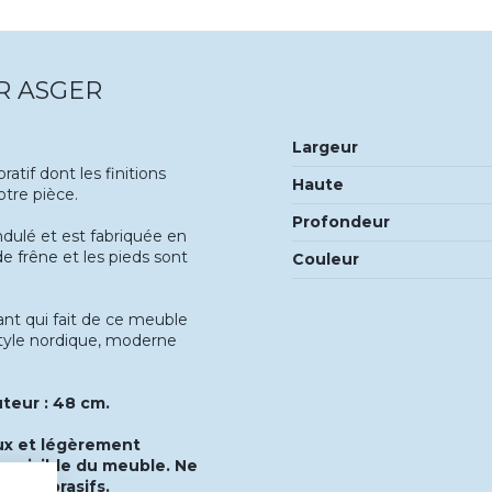
IR ASGER
Largeur
atif dont les finitions
Haute
otre pièce.
Profondeur
ndulé et est fabriquée en
e frêne et les pieds sont
Couleur
ant qui fait de ce meuble
tyle nordique, moderne
teur : 48 cm.
oux et légèrement
eu visible du meuble. Ne
ou d'abrasifs.