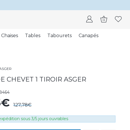
Chaises
Tables
Tabourets
Canapés
 ASGER
E CHEVET 1 TIROIR ASGER
8464
5€
127,78€
xpédition sous 3/5 jours ouvrables