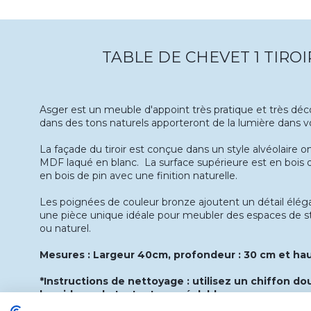
TABLE DE CHEVET 1 TIRO
Asger est un meuble d'appoint très pratique et très décor
dans des tons naturels apporteront de la lumière dans v
La façade du tiroir est conçue dans un style alvéolaire o
MDF laqué en blanc. La surface supérieure est en bois d
en bois de pin avec une finition naturelle.
Les poignées de couleur bronze ajoutent un détail élég
une pièce unique idéale pour meubler des espaces de s
ou naturel.
Mesures : Largeur 40cm, profondeur : 30 cm et hau
*Instructions de nettoyage : utilisez un chiffon d
humide, en le testant au préalable sur une zone p
pas utiliser de produits ammoniaqués, de solvants 